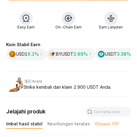
Easy Earn
On-Chain Earn
Earn Lanjutan
Koin Stabil Earn
USD1
6.1%
BYUSDT
2.69%
USDT
3.38‎%
Slide 1 of 6
Acara
1
/
6
b
Strike kembali dan klaim 2.900 USDT Anda.
Jelajahi produk
Imbal hasil stabil
Keuntungan teratas
Khusus VIP