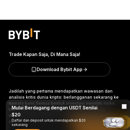
Trade Kapan Saja, Di Mana Saja!
Download Bybit App
Jadilah yang pertama mendapatkan wawasan dan
analisis kritis dunia kripto: berlangganan sekarang ke
nawala kami.
Semua bentuk investasi memiliki risiko,
Mulai Berdagang dengan USDT Senilai
termasuk risiko kehilangan semua jumlah yang
$20
diinvestasikan. Aktivitas semacam ini mungkin tidak
Daftar dan deposit untuk mendapatkan $20
cocok untuk semua orang.
Baca di Aplikasi Bybit
sekarang