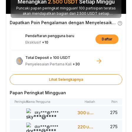
Menangkan
2.500
USDT
Setiap Minggu
Puncaki papan peringkat mingguan! 100 partisipan teratas
akan mendapatkan bagian dari 2.500 USDT setiap
minggunya.
Dapatkan Poin Pengalaman dengan Menyelesaikan Tugas
Pendaftaran pengguna baru
Daftar
Eksklusif
+10
Total Deposit ≥ 100 USDT
Penyelesaian Pertama Kali
+30
Lihat Selengkapnya
Papan Peringkat Mingguan
Peringkat
Nama Pengguna
Hadiah
Poin
275
sky***@****
300
USDT
275
dor***@****
220
USDT