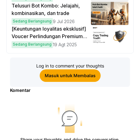
Telusuri Bot Kombo: Jelajahi,
kombinasikan, dan trade
Sedang Berlangsung
9 Jul 2026
[Keuntungan loyalitas eksklusif]
Voucer Perlindungan Premium
hingga $50
Sedang Berlangsung
19 Agt 2025
Log in to comment your thoughts
Masuk untuk Membalas
Komentar
Share your thoughts and drive the conversation.