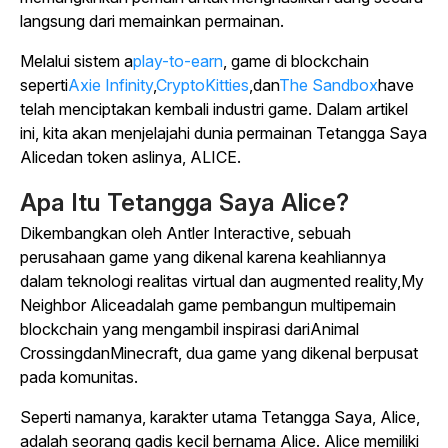
langsung dari memainkan permainan.
Melalui sistem a
play-to-earn
, game di blockchain
seperti
Axie Infinity
,
CryptoKitties
,dan
The Sandbox
have
telah menciptakan kembali industri game. Dalam artikel
ini, kita akan menjelajahi dunia permainan
Tetangga Saya
Alicedan
token aslinya, ALICE.
Apa Itu
Tetangga Saya Alice
?
Dikembangkan oleh Antler Interactive, sebuah
perusahaan game yang dikenal karena keahliannya
dalam teknologi realitas virtual dan augmented reality,
My
Neighbor Alice
adalah game pembangun multipemain
blockchain yang mengambil inspirasi
dariAnimal
Crossing
dan
Minecraft
, dua game yang dikenal berpusat
pada komunitas.
Seperti namanya, karakter utama
Tetangga Saya, Alice
,
adalah seorang gadis kecil bernama Alice. Alice memiliki