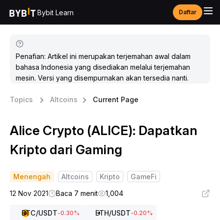
Bybit Learn
Daftar
Penafian: Artikel ini merupakan terjemahan awal dalam
bahasa Indonesia yang disediakan melalui terjemahan
mesin. Versi yang disempurnakan akan tersedia nanti.
Topics
Altcoins
Current Page
Alice Crypto (ALICE): Dapatkan
Kripto dari Gaming
Menengah
Altcoins
Kripto
GameFi
12 Nov 2021
Baca 7 menit
1,004
BTC
/USDT
ETH
/USDT
-0.30
%
-0.20
%