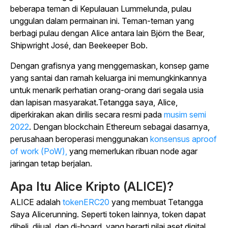
beberapa teman di Kepulauan Lummelunda, pulau
unggulan dalam permainan ini. Teman-teman yang
berbagi pulau dengan Alice antara lain Björn the Bear,
Shipwright José, dan Beekeeper Bob.
Dengan grafisnya yang menggemaskan, konsep game
yang santai dan ramah keluarga ini memungkinkannya
untuk menarik perhatian orang-orang dari segala usia
dan lapisan masyarakat.
Tetangga saya, Alice
,
diperkirakan akan dirilis secara resmi pada
musim semi
2022
. Dengan blockchain Ethereum sebagai dasarnya,
perusahaan beroperasi menggunakan
konsensus aproof
of work (PoW),
yang memerlukan ribuan node agar
jaringan tetap berjalan.
Apa Itu Alice Kripto (ALICE)?
ALICE adalah
tokenERC20
yang membuat
Tetangga
Saya Alicerunning
. Seperti token lainnya, token dapat
dibeli, dijual, dan di-hoard, yang berarti nilai aset digital