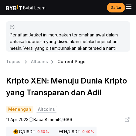
Bybit Learn
Daftar
Penafian: Artikel ini merupakan terjemahan awal dalam
bahasa Indonesia yang disediakan melalui terjemahan
mesin. Versi yang disempurnakan akan tersedia nanti.
Topics
Altcoins
Current Page
Kripto XEN: Menuju Dunia Kripto
yang Transparan dan Adil
Menengah
Altcoins
11 Apr 2023
Baca 8 menit
686
BTC
/USDT
ETH
/USDT
-0.50
%
-0.40
%