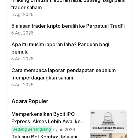
Trading di musim laporan laba: Strategi bagi para
trader saham
5 Agt 2026
5 alasan trader kripto beralih ke Perpetual TradFi
5 Agt 2026
Apa itu musim laporan laba? Panduan bagi
pemula
5 Agt 2026
Cara membaca laporan pendapatan sebelum
memperdagangkan saham
5 Agt 2026
Acara Populer
Memperkenalkan Bybit IPO
Express: Akses Lebih Awal ke
IPO Global!
Sedang Berlangsung
7 Jun 2026
Telusuri Bot Kombo: Jelajahi,