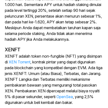
1.000 hari. Sementara APY untuk hadiah staking dimulai
pada level tertinggi 20%, setelah setiap 90 hari sejak
peluncuran XEN, persentase akan menurun sebesar 1%,
dan pada hari ke-1.620, APY akan tetap sebesar 2%.
Meskipun Anda dapat membatalkan taruhan kapan saja
selama periode staking, Anda tidak akan menerima
hadiah APY jika Anda melakukannya.
XENFT
XENFT adalah token non-fungible (NFT) yang disimpan
di
XEN Torrent
, kontrak pintar yang dapat digunakan
pada blockchain yang kompatibel dengan EVM. Ada tiga
jenis XENFT: Umum (atau Biasa), Terbatas, dan Jarang.
XENFT Langka dan Terbatas memiliki mekanisme
pembakaran bawaan yang mengurangi total pasokan
XEN. Pembakaran XEN dipercepat melalui biaya royalti
5% di pasar sekunder, seperti
OpenSea
,
yang 2,5%
digunakan untuk beli kembali dan bakar.