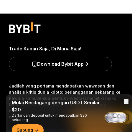
Trade Kapan Saja, Di Mana Saja!
Download Bybit App
Jadilah yang pertama mendapatkan wawasan dan
analisis kritis dunia kripto: berlangganan sekarang ke
nawala kami.
Semua bentuk investasi memiliki risiko,
Mulai Berdagang dengan USDT Senilai
termasuk risiko kehilangan semua jumlah yang
$20
diinvestasikan. Aktivitas semacam ini mungkin tidak
Daftar dan deposit untuk mendapatkan $20
cocok untuk semua orang.
Baca di Aplikasi Bybit
sekarang
Gabung