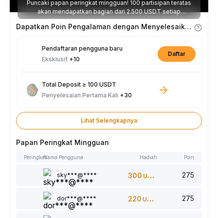
Puncaki papan peringkat mingguan! 100 partisipan teratas
akan mendapatkan bagian dari 2.500 USDT setiap
minggunya.
Dapatkan Poin Pengalaman dengan Menyelesaikan Tugas
Pendaftaran pengguna baru
Daftar
Eksklusif
+10
Total Deposit ≥ 100 USDT
Penyelesaian Pertama Kali
+30
Lihat Selengkapnya
Papan Peringkat Mingguan
Peringkat
Nama Pengguna
Hadiah
Poin
275
sky***@****
300
USDT
275
dor***@****
220
USDT