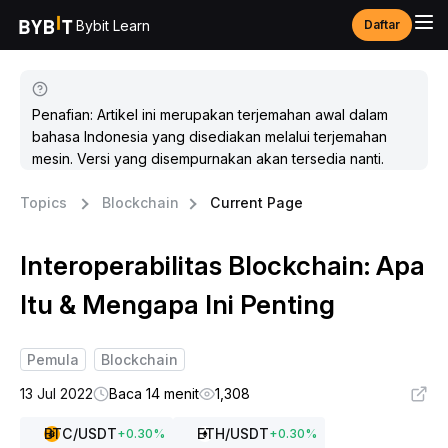
Bybit Learn
Daftar
Penafian: Artikel ini merupakan terjemahan awal dalam
bahasa Indonesia yang disediakan melalui terjemahan
mesin. Versi yang disempurnakan akan tersedia nanti.
Topics
Blockchain
Current Page
Interoperabilitas Blockchain: Apa
Itu & Mengapa Ini Penting
Pemula
Blockchain
13 Jul 2022
Baca 14 menit
1,308
BTC
/USDT
ETH
/USDT
+
0.30
%
+
0.30
%