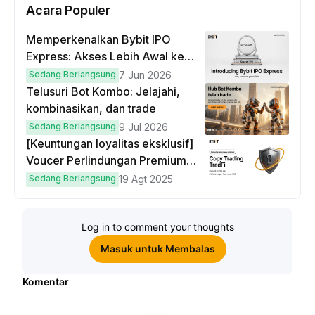
Acara Populer
Memperkenalkan Bybit IPO
Express: Akses Lebih Awal ke
IPO Global!
Sedang Berlangsung
7 Jun 2026
Telusuri Bot Kombo: Jelajahi,
kombinasikan, dan trade
Sedang Berlangsung
9 Jul 2026
[Keuntungan loyalitas eksklusif]
Voucer Perlindungan Premium
hingga $50
Sedang Berlangsung
19 Agt 2025
Log in to comment your thoughts
Masuk untuk Membalas
Komentar