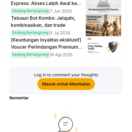
Express: Akses Lebih Awal ke
IPO Global!
Sedang Berlangsung
7 Jun 2026
Telusuri Bot Kombo: Jelajahi,
kombinasikan, dan trade
Sedang Berlangsung
9 Jul 2026
[Keuntungan loyalitas eksklusif]
Voucer Perlindungan Premium
hingga $50
Sedang Berlangsung
19 Agt 2025
Log in to comment your thoughts
Masuk untuk Membalas
Komentar