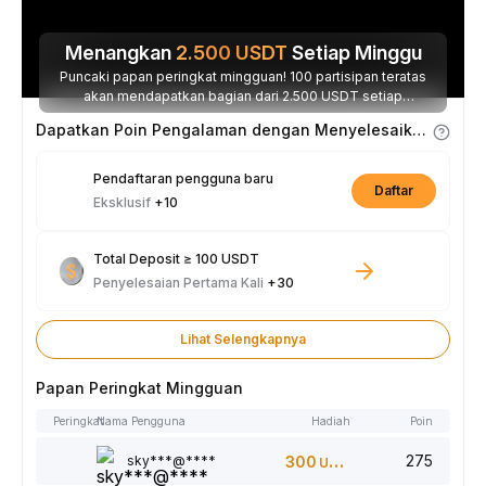
Menangkan
2.500
USDT
Setiap Minggu
Puncaki papan peringkat mingguan! 100 partisipan teratas
akan mendapatkan bagian dari 2.500 USDT setiap
minggunya.
Dapatkan Poin Pengalaman dengan Menyelesaikan Tugas
Pendaftaran pengguna baru
Daftar
Eksklusif
+10
Total Deposit ≥ 100 USDT
Penyelesaian Pertama Kali
+30
Lihat Selengkapnya
Papan Peringkat Mingguan
Peringkat
Nama Pengguna
Hadiah
Poin
275
sky***@****
300
USDT