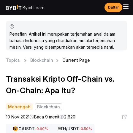
Bybit Learn
Daftar
Penafian: Artikel ini merupakan terjemahan awal dalam
bahasa Indonesia yang disediakan melalui terjemahan
mesin. Versi yang disempurnakan akan tersedia nanti.
Topics
Blockchain
Current Page
Transaksi Kripto Off-Chain vs.
On-Chain: Apa Itu?
Menengah
Blockchain
10 Nov 2021
Baca 9 menit
2,620
BTC
/USDT
ETH
/USDT
-0.60
%
-0.50
%