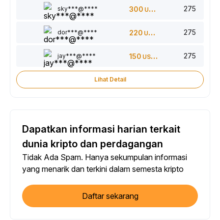
275
sky***@****
300
USDT
275
dor***@****
220
USDT
275
jay***@****
150
USDT
Lihat Detail
Dapatkan informasi harian terkait
dunia kripto dan perdagangan
Tidak Ada Spam. Hanya sekumpulan informasi
yang menarik dan terkini dalam semesta kripto
Daftar sekarang