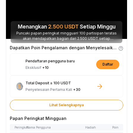
Menangkan
2.500
USDT
Setiap Minggu
Puncaki papan peringkat mingguan! 100 partisipan teratas
akan mendapatkan bagian dari 2.500 USDT setiap
minggunya.
Dapatkan Poin Pengalaman dengan Menyelesaikan Tugas
Pendaftaran pengguna baru
Daftar
Eksklusif
+10
Total Deposit ≥ 100 USDT
Penyelesaian Pertama Kali
+30
Lihat Selengkapnya
Papan Peringkat Mingguan
Peringkat
Nama Pengguna
Hadiah
Poin