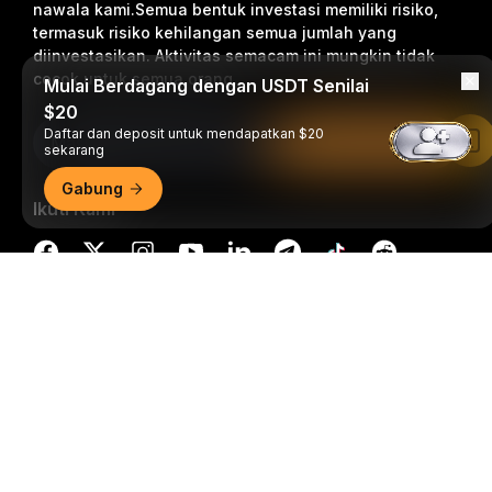
nawala kami.
Semua bentuk investasi memiliki risiko,
termasuk risiko kehilangan semua jumlah yang
diinvestasikan. Aktivitas semacam ini mungkin tidak
cocok untuk semua orang.
Mulai Berdagang dengan USDT Senilai
$20
Daftar dan deposit untuk mendapatkan $20
Berlangganan
Baca di Aplikasi Bybit
sekarang
Gabung
Ikuti Kami
Ringkasan Mendetail
© 2018-2026 Bybit.com. Semua hak cipta dilindungi undang-
undang.