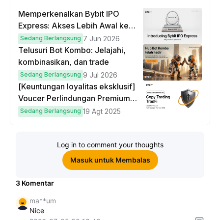
Memperkenalkan Bybit IPO
Express: Akses Lebih Awal ke
IPO Global!
Sedang Berlangsung
7 Jun 2026
Telusuri Bot Kombo: Jelajahi,
kombinasikan, dan trade
Sedang Berlangsung
9 Jul 2026
[Keuntungan loyalitas eksklusif]
Voucer Perlindungan Premium
hingga $50
Sedang Berlangsung
19 Agt 2025
Log in to comment your thoughts
Masuk untuk Membalas
3
Komentar
ma**um
Nice