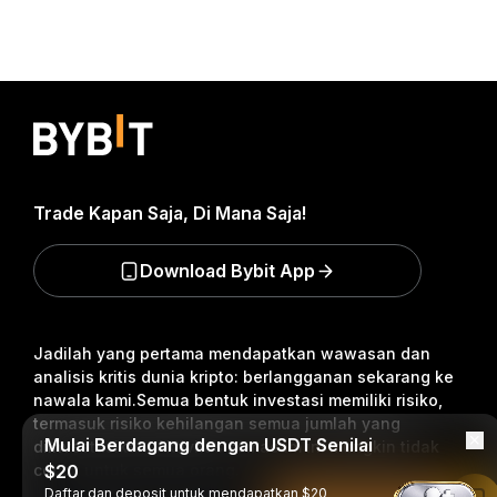
Trade Kapan Saja, Di Mana Saja!
Download Bybit App
Jadilah yang pertama mendapatkan wawasan dan
analisis kritis dunia kripto: berlangganan sekarang ke
nawala kami.
Semua bentuk investasi memiliki risiko,
termasuk risiko kehilangan semua jumlah yang
Mulai Berdagang dengan USDT Senilai
diinvestasikan. Aktivitas semacam ini mungkin tidak
cocok untuk semua orang.
$20
Daftar dan deposit untuk mendapatkan $20