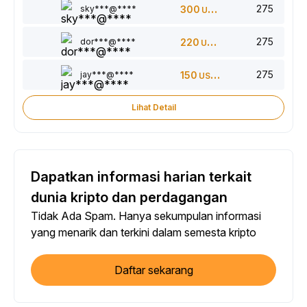
275
sky***@****
300
USDT
275
dor***@****
220
USDT
275
jay***@****
150
USDT
Lihat Detail
Dapatkan informasi harian terkait
dunia kripto dan perdagangan
Tidak Ada Spam. Hanya sekumpulan informasi
yang menarik dan terkini dalam semesta kripto
Daftar sekarang