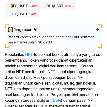
BTC
/USDT
ETH
/USDT
-0.80
%
-0.50
%
SOL
/USDT
-1.40
%
Ringkasan AI
Pahami konten artikel dengan cepat dan ukur sentimen
pasar hanya dalam 30 detik!
Popularitas
NFT
tetap kuat berkat utilitasnya yang terus
berkembang. Token yang tidak dapat dipertukarkan
adalah representasi digital dari item tertentu. Karena
setiap NFT bersifat unik, NFT dapat diperdagangkan,
dibeli, dan dijual. Meskipun sebagian besar NFT
digunakan untuk karya seni digital, musik, dan koleksi,
NFT juga dapat digunakan untuk memperdagangkan
aset keuangan tradisional. Proyek baru kini menautkan
keuangan terdesentralisasi (
DeFi
) dengan pasar NFT.
Dikenal sebagai INOFi, ini merevolusi transparansi,