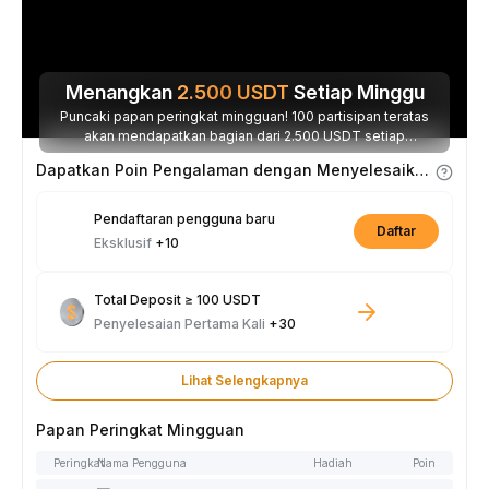
Menangkan
2.500
USDT
Setiap Minggu
Puncaki papan peringkat mingguan! 100 partisipan teratas
akan mendapatkan bagian dari 2.500 USDT setiap
minggunya.
Dapatkan Poin Pengalaman dengan Menyelesaikan Tugas
Pendaftaran pengguna baru
Daftar
Eksklusif
+10
Total Deposit ≥ 100 USDT
Penyelesaian Pertama Kali
+30
Lihat Selengkapnya
Papan Peringkat Mingguan
Peringkat
Nama Pengguna
Hadiah
Poin