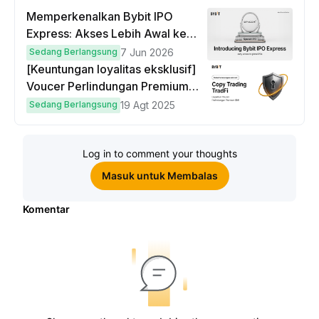
Memperkenalkan Bybit IPO
Express: Akses Lebih Awal ke
IPO Global!
Sedang Berlangsung
7 Jun 2026
[Keuntungan loyalitas eksklusif]
Voucer Perlindungan Premium
hingga $50
Sedang Berlangsung
19 Agt 2025
Log in to comment your thoughts
Masuk untuk Membalas
Komentar