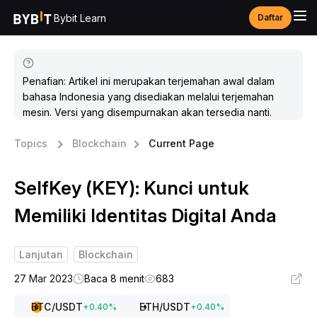
Bybit Learn
Daftar
Penafian: Artikel ini merupakan terjemahan awal dalam
bahasa Indonesia yang disediakan melalui terjemahan
mesin. Versi yang disempurnakan akan tersedia nanti.
Topics
Blockchain
Current Page
SelfKey (KEY): Kunci untuk
Memiliki Identitas Digital Anda
Lanjutan
Blockchain
27 Mar 2023
Baca 8 menit
683
BTC
/USDT
ETH
/USDT
+
0.40
%
+
0.40
%