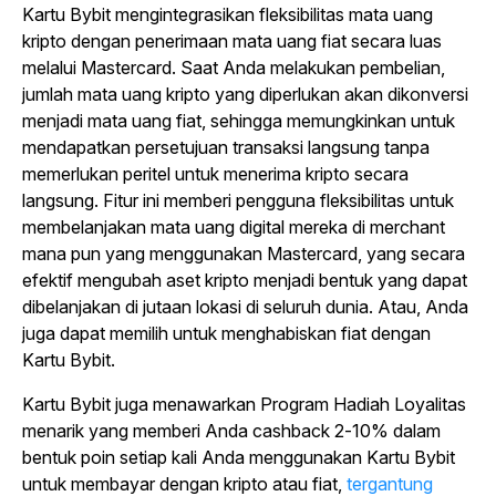
Kartu Bybit mengintegrasikan fleksibilitas mata uang
kripto dengan penerimaan mata uang fiat secara luas
melalui Mastercard. Saat Anda melakukan pembelian,
jumlah mata uang kripto yang diperlukan akan dikonversi
menjadi mata uang fiat, sehingga memungkinkan untuk
mendapatkan persetujuan transaksi langsung tanpa
memerlukan peritel untuk menerima kripto secara
langsung. Fitur ini memberi pengguna fleksibilitas untuk
membelanjakan mata uang digital mereka di merchant
mana pun yang menggunakan Mastercard, yang secara
efektif mengubah aset kripto menjadi bentuk yang dapat
dibelanjakan di jutaan lokasi di seluruh dunia. Atau, Anda
juga dapat memilih untuk menghabiskan fiat dengan
Kartu Bybit.
Kartu Bybit juga menawarkan Program Hadiah Loyalitas
menarik yang memberi Anda cashback 2-10% dalam
bentuk poin setiap kali Anda menggunakan Kartu Bybit
untuk membayar dengan kripto atau fiat,
tergantung