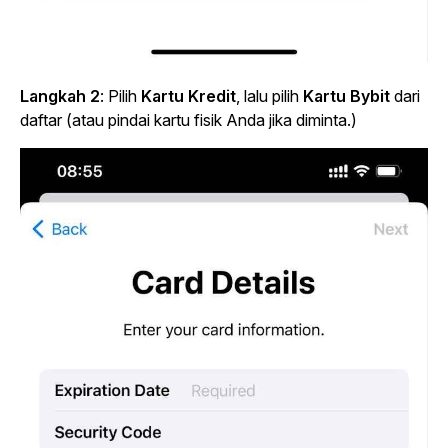
Langkah 2
: Pilih
Kartu Kredit
, lalu pilih
Kartu Bybit
dari
daftar (atau pindai kartu fisik Anda jika diminta.)