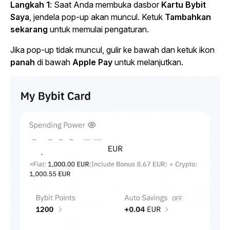
Langkah 1
: Saat Anda membuka dasbor
Kartu Bybit
Saya
, jendela pop-up akan muncul. Ketuk
Tambahkan
sekarang
untuk memulai pengaturan.
Jika pop-up tidak muncul, gulir ke bawah dan ketuk ikon
panah
di bawah
Apple Pay
untuk melanjutkan.