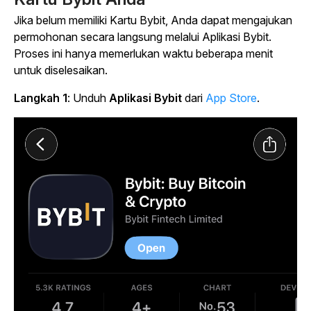
Jika belum memiliki Kartu Bybit, Anda dapat mengajukan
permohonan secara langsung melalui Aplikasi Bybit.
Proses ini hanya memerlukan waktu beberapa menit
untuk diselesaikan.
Langkah 1
: Unduh
Aplikasi Bybit
dari
App Store
.