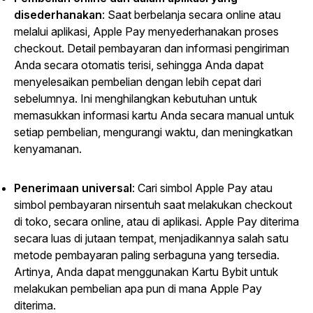
disederhanakan
:
Saat berbelanja secara online atau
melalui aplikasi, Apple Pay menyederhanakan proses
checkout. Detail pembayaran dan informasi pengiriman
Anda secara otomatis terisi, sehingga Anda dapat
menyelesaikan pembelian dengan lebih cepat dari
sebelumnya. Ini menghilangkan kebutuhan untuk
memasukkan informasi kartu Anda secara manual untuk
setiap pembelian, mengurangi waktu, dan meningkatkan
kenyamanan.
Penerimaan universal
:
Cari simbol Apple Pay atau
simbol pembayaran nirsentuh saat melakukan checkout
di toko, secara online, atau di aplikasi. Apple Pay diterima
secara luas di jutaan tempat, menjadikannya salah satu
metode pembayaran paling serbaguna yang tersedia.
Artinya, Anda dapat menggunakan Kartu Bybit untuk
melakukan pembelian apa pun di mana Apple Pay
diterima.