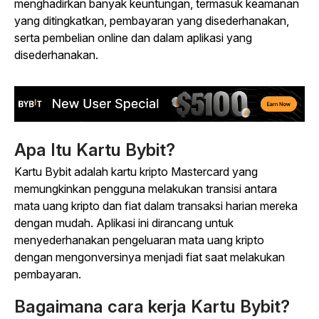
menghadirkan banyak keuntungan, termasuk keamanan
yang ditingkatkan, pembayaran yang disederhanakan,
serta pembelian online dan dalam aplikasi yang
disederhanakan.
Apa Itu Kartu Bybit?
Kartu Bybit adalah kartu kripto Mastercard yang
memungkinkan pengguna melakukan transisi antara
mata uang kripto dan fiat dalam transaksi harian mereka
dengan mudah. Aplikasi ini dirancang untuk
menyederhanakan pengeluaran mata uang kripto
dengan mengonversinya menjadi fiat saat melakukan
pembayaran.
Bagaimana cara kerja Kartu Bybit?