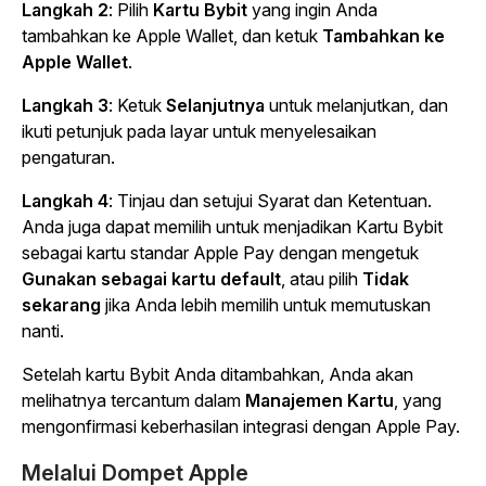
Langkah 2
: Pilih
Kartu Bybit
yang ingin Anda
tambahkan ke Apple Wallet, dan ketuk
Tambahkan ke
Apple Wallet
.
Langkah 3
: Ketuk
Selanjutnya
untuk melanjutkan, dan
ikuti petunjuk pada layar untuk menyelesaikan
pengaturan.
Langkah 4
: Tinjau dan setujui Syarat dan Ketentuan.
Anda juga dapat memilih untuk menjadikan Kartu Bybit
sebagai kartu standar Apple Pay dengan mengetuk
Gunakan sebagai kartu default
, atau pilih
Tidak
sekarang
jika Anda lebih memilih untuk memutuskan
nanti.
Setelah kartu Bybit Anda ditambahkan, Anda akan
melihatnya tercantum dalam
Manajemen Kartu
, yang
mengonfirmasi keberhasilan integrasi dengan Apple Pay.
Melalui Dompet Apple