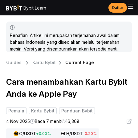
Bybit Learn
Daftar
Penafian: Artikel ini merupakan terjemahan awal dalam
bahasa Indonesia yang disediakan melalui terjemahan
mesin. Versi yang disempurnakan akan tersedia nanti.
Guides
Kartu Bybit
Current Page
Cara menambahkan Kartu Bybit
Anda ke Apple Pay
Pemula
Kartu Bybit
Panduan Bybit
4 Nov 2025
Baca 7 menit
16,368
BTC
/USDT
ETH
/USDT
+
0.00
%
-0.20
%