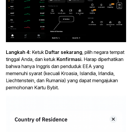
Langkah 4
: Ketuk
Daftar sekarang
, pilih negara tempat
tinggal Anda, dan ketuk
Konfirmasi
. Harap diperhatikan
bahwa hanya Inggris dan penduduk EEA yang
memenuhi syarat (kecuali Kroasia, Islandia, Irlandia,
Liechtenstein, dan Rumania) yang dapat mengajukan
permohonan Kartu Bybit.