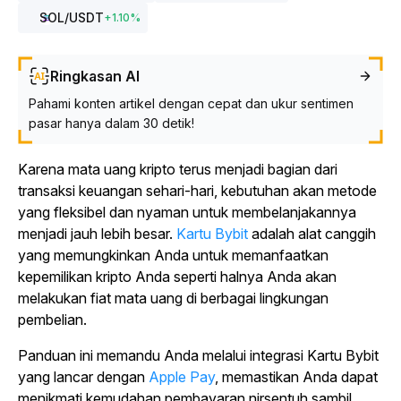
SOL
/USDT
+
1.10
%
Ringkasan AI
Pahami konten artikel dengan cepat dan ukur sentimen
pasar hanya dalam 30 detik!
Karena mata uang kripto terus menjadi bagian dari
transaksi keuangan sehari-hari, kebutuhan akan metode
yang fleksibel dan nyaman untuk membelanjakannya
menjadi jauh lebih besar.
Kartu Bybit
adalah alat canggih
yang memungkinkan Anda untuk memanfaatkan
kepemilikan kripto Anda seperti halnya Anda akan
melakukan fiat mata uang di berbagai lingkungan
pembelian.
Panduan ini memandu Anda melalui integrasi Kartu Bybit
yang lancar dengan
Apple Pay
, memastikan Anda dapat
menikmati kemudahan pembayaran nirsentuh sambil