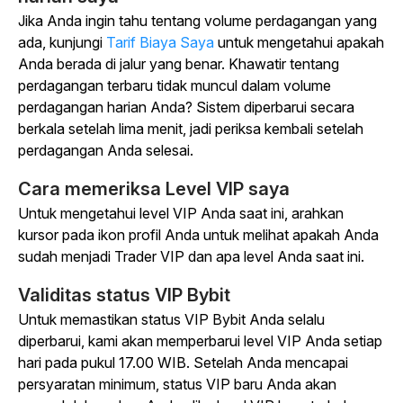
Jika Anda ingin tahu tentang volume perdagangan yang
ada, kunjungi
Tarif Biaya Saya
untuk mengetahui apakah
Anda berada di jalur yang benar. Khawatir tentang
perdagangan terbaru tidak muncul dalam volume
perdagangan harian Anda? Sistem diperbarui secara
berkala setelah lima menit, jadi periksa kembali setelah
perdagangan Anda selesai.
Cara memeriksa Level VIP saya
Untuk mengetahui level VIP Anda saat ini, arahkan
kursor pada ikon profil Anda untuk melihat apakah Anda
sudah menjadi Trader VIP dan apa level Anda saat ini.
Validitas status VIP Bybit
Untuk memastikan status VIP Bybit Anda selalu
diperbarui, kami akan memperbarui level VIP Anda setiap
hari pada pukul 17.00 WIB. Setelah Anda mencapai
persyaratan minimum, status VIP baru Anda akan