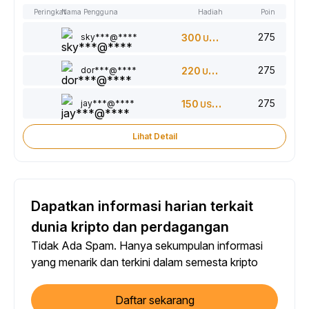
Peringkat
Nama Pengguna
Hadiah
Poin
275
sky***@****
300
USDT
275
dor***@****
220
USDT
275
jay***@****
150
USDT
Lihat Detail
Dapatkan informasi harian terkait
dunia kripto dan perdagangan
Tidak Ada Spam. Hanya sekumpulan informasi
yang menarik dan terkini dalam semesta kripto
Daftar sekarang