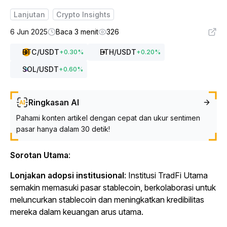
Lanjutan
Crypto Insights
6 Jun 2025
Baca 3 menit
326
BTC
/USDT
ETH
/USDT
+
0.30
%
+
0.20
%
SOL
/USDT
+
0.60
%
Ringkasan AI
Pahami konten artikel dengan cepat dan ukur sentimen
pasar hanya dalam 30 detik!
Sorotan Utama
:
Lonjakan adopsi institusional
: Institusi TradFi Utama
semakin memasuki pasar stablecoin, berkolaborasi untuk
meluncurkan stablecoin dan meningkatkan kredibilitas
mereka dalam keuangan arus utama.