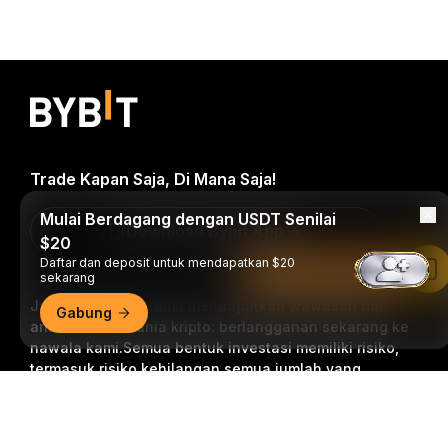
Trade Kapan Saja, Di Mana Saja!
Mulai Berdagang dengan USDT Senilai
Download Bybit App
$20
Daftar dan deposit untuk mendapatkan $20
Baca di Aplikasi Bybit
sekarang
Jadilah yang pertama mendapatkan wawasan dan
Gabung
analisis kritis dunia kripto: berlangganan sekarang ke
nawala kami.
Semua bentuk investasi memiliki risiko,
termasuk risiko kehilangan semua jumlah yang
diinvestasikan. Aktivitas semacam ini mungkin tidak
Ringkasan Mendetail
cocok untuk semua orang.