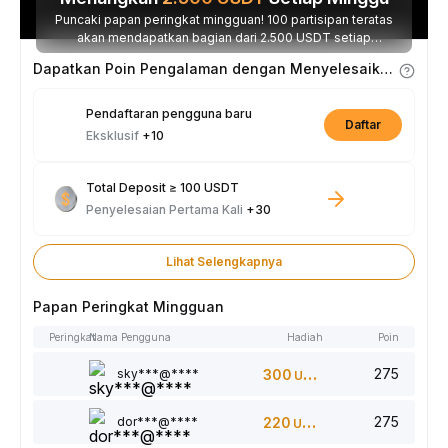
Puncaki papan peringkat mingguan! 100 partisipan teratas
akan mendapatkan bagian dari 2.500 USDT setiap
minggunya.
Dapatkan Poin Pengalaman dengan Menyelesaikan Tugas
Pendaftaran pengguna baru
Daftar
Eksklusif
+10
Total Deposit ≥ 100 USDT
Penyelesaian Pertama Kali
+30
Lihat Selengkapnya
Papan Peringkat Mingguan
Peringkat
Nama Pengguna
Hadiah
Poin
275
sky***@****
300
USDT
275
dor***@****
220
USDT