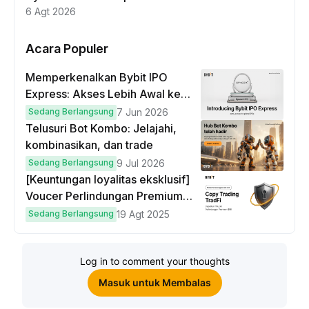
6 Agt 2026
Acara Populer
Memperkenalkan Bybit IPO
Express: Akses Lebih Awal ke
IPO Global!
Sedang Berlangsung
7 Jun 2026
Telusuri Bot Kombo: Jelajahi,
kombinasikan, dan trade
Sedang Berlangsung
9 Jul 2026
[Keuntungan loyalitas eksklusif]
Voucer Perlindungan Premium
hingga $50
Sedang Berlangsung
19 Agt 2025
Log in to comment your thoughts
Masuk untuk Membalas