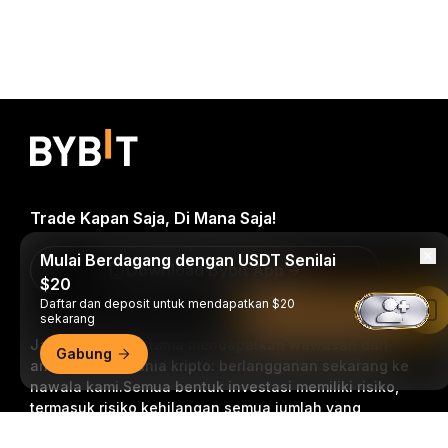
Trade Kapan Saja, Di Mana Saja!
Mulai Berdagang dengan USDT Senilai
Download Bybit App
$20
Daftar dan deposit untuk mendapatkan $20
Baca di Aplikasi Bybit
sekarang
Jadilah yang pertama mendapatkan wawasan dan
Gabung
analisis kritis dunia kripto: berlangganan sekarang ke
nawala kami.
Semua bentuk investasi memiliki risiko,
termasuk risiko kehilangan semua jumlah yang
diinvestasikan. Aktivitas semacam ini mungkin tidak
Ringkasan Mendetail