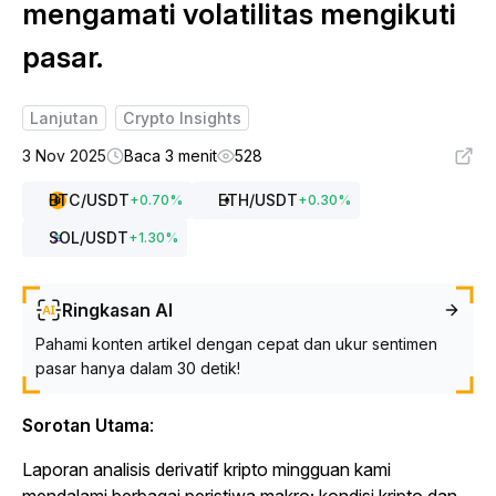
mengamati volatilitas mengikuti
pasar.
Lanjutan
Crypto Insights
3 Nov 2025
Baca 3 menit
528
BTC
/USDT
ETH
/USDT
+
0.70
%
+
0.30
%
SOL
/USDT
+
1.30
%
Ringkasan AI
Pahami konten artikel dengan cepat dan ukur sentimen
pasar hanya dalam 30 detik!
Sorotan Utama
:
Laporan analisis derivatif kripto mingguan kami