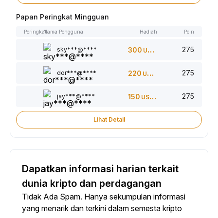
Papan Peringkat Mingguan
Peringkat
Nama Pengguna
Hadiah
Poin
275
sky***@****
300
USDT
275
dor***@****
220
USDT
275
jay***@****
150
USDT
Lihat Detail
Dapatkan informasi harian terkait
dunia kripto dan perdagangan
Tidak Ada Spam. Hanya sekumpulan informasi
yang menarik dan terkini dalam semesta kripto