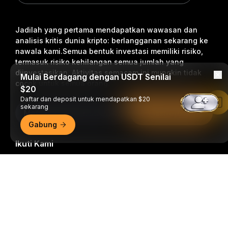
Jadilah yang pertama mendapatkan wawasan dan
analisis kritis dunia kripto: berlangganan sekarang ke
nawala kami.
Semua bentuk investasi memiliki risiko,
termasuk risiko kehilangan semua jumlah yang
diinvestasikan. Aktivitas semacam ini mungkin tidak
Mulai Berdagang dengan USDT Senilai
cocok untuk semua orang.
$20
Daftar dan deposit untuk mendapatkan $20
Baca di Aplikasi Bybit
sekarang
Berlangganan
Gabung
Ikuti Kami
Ringkasan Mendetail
© 2018-2026 Bybit.com. Semua hak cipta dilindungi undang-
undang.