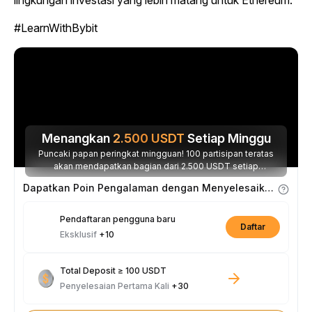
lingkungan investasi yang lebih matang untuk Ethereum.
#LearnWithBybit
Menangkan
2.500
USDT
Setiap Minggu
Puncaki papan peringkat mingguan! 100 partisipan teratas
akan mendapatkan bagian dari 2.500 USDT setiap
minggunya.
Dapatkan Poin Pengalaman dengan Menyelesaikan Tugas
Pendaftaran pengguna baru
Daftar
Eksklusif
+10
Total Deposit ≥ 100 USDT
Penyelesaian Pertama Kali
+30