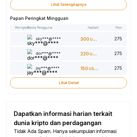
Lihat Selengkapnya
Papan Peringkat Mingguan
Peringkat
Nama Pengguna
Hadiah
Poin
275
sky***@****
300
USDT
275
dor***@****
220
USDT
275
jay***@****
150
USDT
Lihat Detail
Dapatkan informasi harian terkait
dunia kripto dan perdagangan
Tidak Ada Spam. Hanya sekumpulan informasi