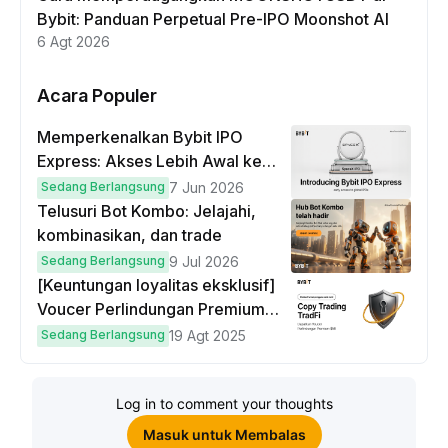
Bybit: Panduan Perpetual Pre-IPO Moonshot AI
6 Agt 2026
Acara Populer
Memperkenalkan Bybit IPO
Express: Akses Lebih Awal ke
IPO Global!
Sedang Berlangsung
7 Jun 2026
Telusuri Bot Kombo: Jelajahi,
kombinasikan, dan trade
Sedang Berlangsung
9 Jul 2026
[Keuntungan loyalitas eksklusif]
Voucer Perlindungan Premium
hingga $50
Sedang Berlangsung
19 Agt 2025
Log in to comment your thoughts
Masuk untuk Membalas