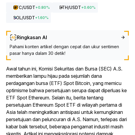
BTC
/USDT
ETH
/USDT
+
0.80
%
+
0.60
%
SOL
/USDT
+
1.60
%
Ringkasan AI
Pahami konten artikel dengan cepat dan ukur sentimen
pasar hanya dalam 30 detik!
Awal tahun ini, Komisi Sekuritas dan Bursa (SEC) A.S.
memberikan lampu hijau pada sejumlah dana
perdagangan bursa (ETF) Spot Bitcoin, yang memicu
optimisme bahwa persetujuan serupa dapat diperluas ke
ETF Spot Ethereum.
Selain itu, berita tentang
persetujuan Ethereum Spot ETF di wilayah pertama di
Asia telah meningkatkan antisipasi untuk kemungkinan
persetujuan dan peluncuran di A.S. Namun, terlepas dari
kabar baik tersebut, beberapa pengamat industri masih
skeptis. Artikel ini mengeksplorasi potensi dampak