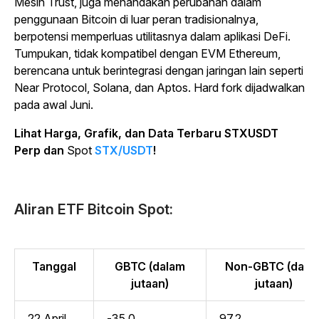
Mesin Trust, juga menandakan perubahan dalam
penggunaan Bitcoin di luar peran tradisionalnya,
berpotensi memperluas utilitasnya dalam aplikasi DeFi.
Tumpukan, tidak kompatibel dengan EVM Ethereum,
berencana untuk berintegrasi dengan jaringan lain seperti
Near Protocol, Solana, dan Aptos. Hard fork dijadwalkan
pada awal Juni.
Lihat Harga, Grafik, dan Data Terbaru STXUSDT
Perp dan
Spot
STX/USDT
!
Aliran ETF Bitcoin Spot:
Tanggal
GBTC (dalam
Non-GBTC (dala
jutaan)
jutaan)
22 April
-35,0
97,2