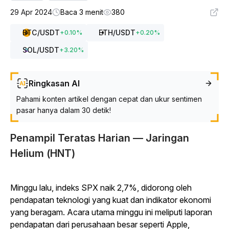
29 Apr 2024
Baca 3 menit
380
BTC
/USDT
ETH
/USDT
+
0.10
%
+
0.20
%
SOL
/USDT
+
3.20
%
Ringkasan AI
Pahami konten artikel dengan cepat dan ukur sentimen
pasar hanya dalam 30 detik!
Penampil Teratas Harian — Jaringan
Helium (HNT)
Minggu lalu, indeks SPX naik 2,7%, didorong oleh
pendapatan teknologi yang kuat dan indikator ekonomi
yang beragam. Acara utama minggu ini meliputi laporan
pendapatan dari perusahaan besar seperti Apple,