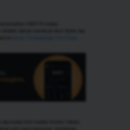
 menawarkan HMSTR melalui
terlebih dahulu membuat akun Bybit, lalu
asi ke
laman Perdagangan Pra-Pasar
akumulasi koin melalui Kombo Harian,
rmainan mini yang menawan. Kombinasi