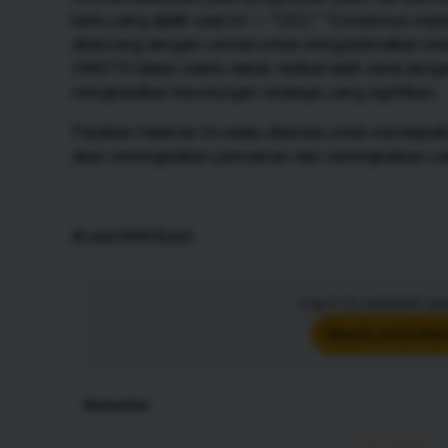
kartu yang dipilih saat ini —
“CEO,” “Consensus expl
dirancang dengan cermat untuk mengoptimalkan imb
HMSTR dalam waktu dekat, terlibat lebih awal deng
menghasilkan keuntungan strategis yang signifikan.
Pastikan halaman ini selalu ditandai untuk mendapa
akan meningkatkan permainan dan meningkatkan ca
#LearnWithBybit
Log in to comment you
Masuk untuk Me
Komentar