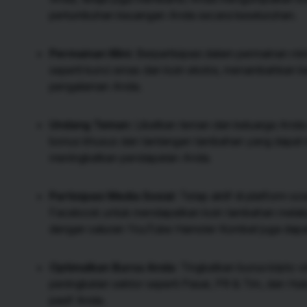
pertumbuhan keuangan Anda secara keseluruhan.
Permainan Mini
: Berpartisipasi dalam permainan m
seperti kunci emas dan koin ekstra, menambahkan
pengalaman Anda.
Undang Teman
: Libatkan teman dan keluarga And
bonus khusus dan tantangan tambahan yang dapat
meningkatkan pendapatan Anda.
Partisipasi Media Sosial
: Tetap aktif di platform so
Facebook untuk mendapatkan koin tambahan melalui
dengan
saluran YouTube
Hamster Kombat
juga dapa
Optimalkan Bursa Anda
: Tingkatkan bursa kripto 
peningkatan sektor seperti Pasar, PR & Tim, dan 
pasif Anda.