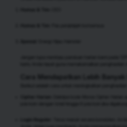
Humas & Tim
:
CEO
Humas & Tim
: Pas penjelajah konsensus
Spesial
: Energi Hijau Hamster
Jangan lupa meninjau panduan harian kami pada 12
kartu Anda tepat guna memaksimalkan penghasilan 
Cara Mendapatkan Lebih Banyak 
Berikut adalah cara untuk meningkatkan penghasila
Cipher Harian
: Dekripsi kode Morse Cipher Harian
juta koin dengan total hingga 6 juta koin jika diga
Login Reguler
: Terus masuk secara konsisten. Ini
Anda, tetapi juga membantu Anda mengumpulkan koi