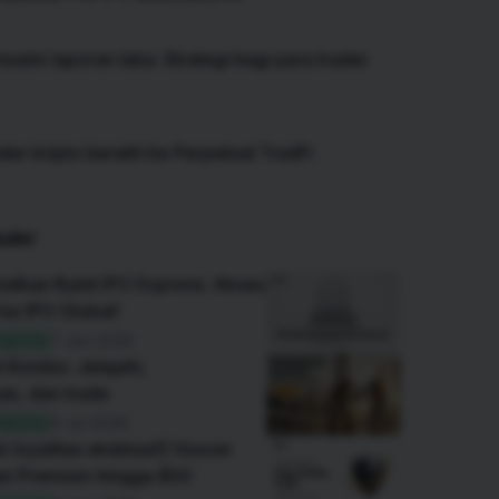
musim laporan laba: Strategi bagi para trader
ader kripto beralih ke Perpetual TradFi
uler
lkan Bybit IPO Express: Akses
ke IPO Global!
ngsung
7 Jun 2026
t Kombo: Jelajahi,
an, dan trade
ngsung
9 Jul 2026
 loyalitas eksklusif] Voucer
an Premium hingga $50