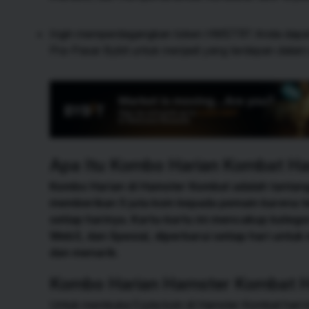
Ingin memperdagangkan token HMSTR? Anda dapat
Pra-Pasar Bybit untuk menjadi yang terdepan dala
Apa Itu Kombo Harian Kombat H
Kombo Harian di
Hamster Kombat
adalah tanta
memberikan 5 juta koin kepada pemain karena te
setiap harinya. Kartu-kartu ini mencakup katego
Web3, dan Spesial, diperbarui setiap hari untu
dan menarik.
Kombo Harian Hamster Kombat Ha
Untuk membuka 5 juta koin di
Hamster Kombat
hari i