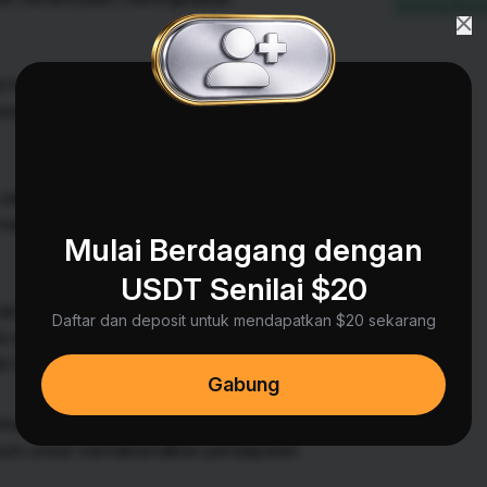
Sedang Berla
ini harian yang menawarkan hadiah unik
 kesenangan dan keuntungan pada
a dalam permainan untuk mendapatkan
 mempercepat kemajuan dan
Mulai Berdagang dengan
USDT Senilai $20
sial seperti Twitter, Instagram, dan
Daftar dan deposit untuk mendapatkan $20 sekarang
 acara dan promosi komunitas. Terlibat
t memberi Anda hadiah ekstra.
Gabung
virtual Anda dengan berfokus pada
Hukum untuk memaksimalkan pendapatan