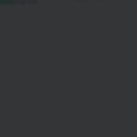
ngsung
19 Agt 2025