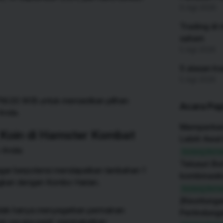
6 Agt 2026
Trading di 
saham
5 Agt 2026
5 alasan tr
5 Agt 2026
PM.00 WIB untuk memastikan pilihan
Acara Pop
Anda.
Memperkena
Koin di Hamster Kombat
Lebih Awal 
n Anda:
Sedang Berla
Telusuri Bo
 agar berpotensi mendapatkan tambahan 1
kombinasik
bungkan dengan Kombo Harian.
Sedang Berla
[Keuntungan
 tidak hanya menyegarkan permainan
Perlindung
n secara pasif, meningkatkan