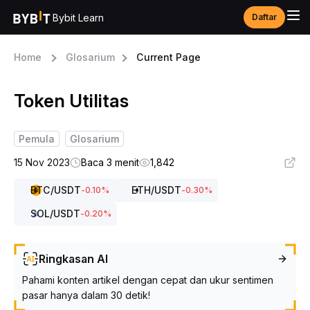
Bybit Learn
Daftar
Home
Glosarium
Current Page
Token Utilitas
Pemula
Glosarium
15 Nov 2023
Baca 3 menit
1,842
BTC
/USDT
ETH
/USDT
-0.10
%
-0.30
%
SOL
/USDT
-0.20
%
Ringkasan AI
Pahami konten artikel dengan cepat dan ukur sentimen
pasar hanya dalam 30 detik!