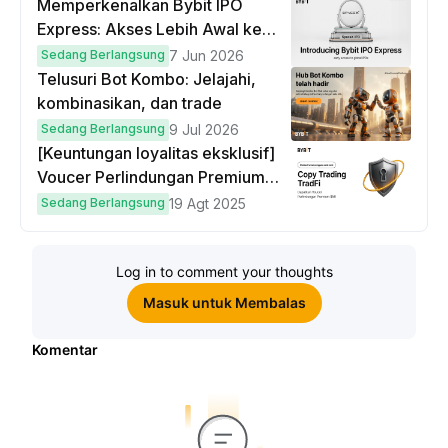
Memperkenalkan Bybit IPO
Express: Akses Lebih Awal ke
IPO Global!
Sedang Berlangsung
7 Jun 2026
Telusuri Bot Kombo: Jelajahi,
kombinasikan, dan trade
Sedang Berlangsung
9 Jul 2026
[Keuntungan loyalitas eksklusif]
Voucer Perlindungan Premium
hingga $50
Sedang Berlangsung
19 Agt 2025
Log in to comment your thoughts
Masuk untuk Membalas
Komentar