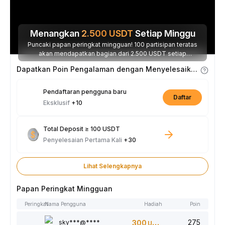
Menangkan
2.500
USDT
Setiap Minggu
Puncaki papan peringkat mingguan! 100 partisipan teratas
akan mendapatkan bagian dari 2.500 USDT setiap
minggunya.
Dapatkan Poin Pengalaman dengan Menyelesaikan Tugas
Pendaftaran pengguna baru
Daftar
Eksklusif
+10
Total Deposit ≥ 100 USDT
Penyelesaian Pertama Kali
+30
Lihat Selengkapnya
Papan Peringkat Mingguan
Peringkat
Nama Pengguna
Hadiah
Poin
275
sky***@****
300
USDT