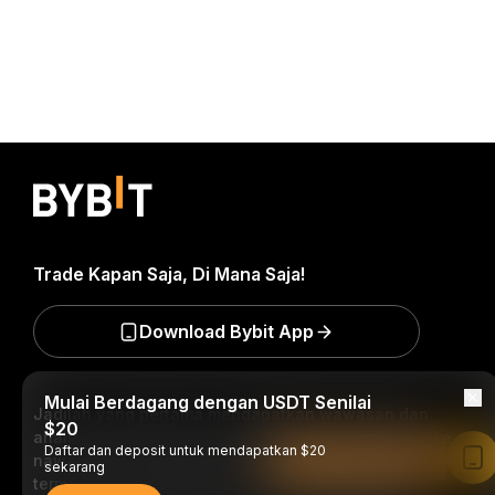
Trade Kapan Saja, Di Mana Saja!
Download Bybit App
Mulai Berdagang dengan USDT Senilai
Jadilah yang pertama mendapatkan wawasan dan
$20
analisis kritis dunia kripto: berlangganan sekarang ke
Daftar dan deposit untuk mendapatkan $20
nawala kami.
Semua bentuk investasi memiliki risiko,
Baca di Aplikasi Bybit
sekarang
termasuk risiko kehilangan semua jumlah yang