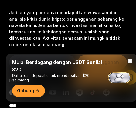
Jadilah yang pertama mendapatkan wawasan dan
analisis kritis dunia kripto: berlangganan sekarang ke
nawala kami.
Semua bentuk investasi memiliki risiko,
termasuk risiko kehilangan semua jumlah yang
diinvestasikan. Aktivitas semacam ini mungkin tidak
cocok untuk semua orang.
Mulai Berdagang dengan USDT Senilai
Berlangganan
$20
Daftar dan deposit untuk mendapatkan $20
Baca di Aplikasi Bybit
Ikuti Kami
sekarang
Gabung
Ringkasan Mendetail
© 2018-2026 Bybit.com. Semua hak cipta dilindungi undang-
undang.