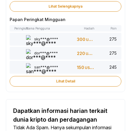
Lihat Selengkapnya
Papan Peringkat Mingguan
Peringkat
Nama Pengguna
Hadiah
Poin
275
sky***@****
300
USDT
275
dor***@****
220
USDT
245
san***@****
150
USDT
Lihat Detail
Dapatkan informasi harian terkait
dunia kripto dan perdagangan
Tidak Ada Spam. Hanya sekumpulan informasi