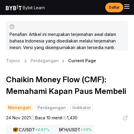
Bybit Learn
Daftar
Penafian: Artikel ini merupakan terjemahan awal dalam
bahasa Indonesia yang disediakan melalui terjemahan
mesin. Versi yang disempurnakan akan tersedia nanti.
Topics
Perdagangan
Current Page
Chaikin Money Flow (CMF):
Memahami Kapan Paus Membeli
Menengah
Perdagangan
Indikator
24 Nov 2021
Baca 10 menit
1,430
BTC
/USDT
ETH
/USDT
+
0.07
%
+
1.11
%