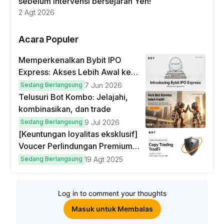
sebelum intervensi bersejarah Yen!
2 Agt 2026
Acara Populer
Memperkenalkan Bybit IPO
Express: Akses Lebih Awal ke
IPO Global!
Sedang Berlangsung
7 Jun 2026
Telusuri Bot Kombo: Jelajahi,
kombinasikan, dan trade
Sedang Berlangsung
9 Jul 2026
[Keuntungan loyalitas eksklusif]
Voucer Perlindungan Premium
hingga $50
Sedang Berlangsung
19 Agt 2025
Log in to comment your thoughts
Masuk untuk Membalas