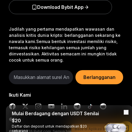
Download Bybit App
Jadilah yang pertama mendapatkan wawasan dan
analisis kritis dunia kripto: berlangganan sekarang ke
nawala kami.
Semua bentuk investasi memiliki risiko,
termasuk risiko kehilangan semua jumlah yang
diinvestasikan. Aktivitas semacam ini mungkin tidak
cocok untuk semua orang.
Berlangganan
Ikuti Kami
Mulai Berdagang dengan USDT Senilai
$20
Daftar dan deposit untuk mendapatkan $20
Baca di Aplikasi Bybit
sekarang
© 2018-2026 Bybit.com. Semua hak cipta dilindungi undang-