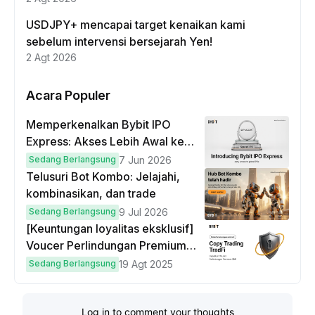
USDJPY+ mencapai target kenaikan kami
sebelum intervensi bersejarah Yen!
2 Agt 2026
Acara Populer
Memperkenalkan Bybit IPO
Express: Akses Lebih Awal ke
IPO Global!
Sedang Berlangsung
7 Jun 2026
Telusuri Bot Kombo: Jelajahi,
kombinasikan, dan trade
Sedang Berlangsung
9 Jul 2026
[Keuntungan loyalitas eksklusif]
Voucer Perlindungan Premium
hingga $50
Sedang Berlangsung
19 Agt 2025
Log in to comment your thoughts