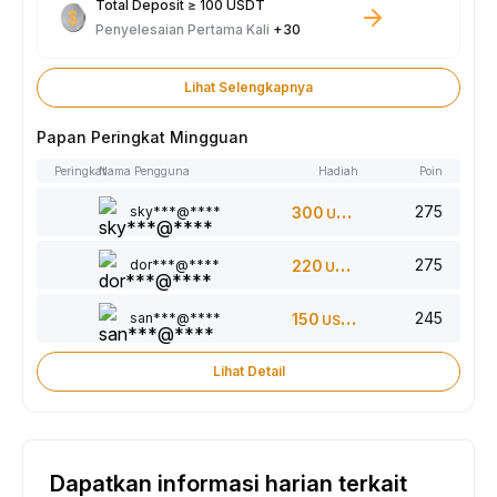
Total Deposit ≥ 100 USDT
Penyelesaian Pertama Kali
+30
Lihat Selengkapnya
Papan Peringkat Mingguan
Peringkat
Nama Pengguna
Hadiah
Poin
275
sky***@****
300
USDT
275
dor***@****
220
USDT
245
san***@****
150
USDT
Lihat Detail
Dapatkan informasi harian terkait