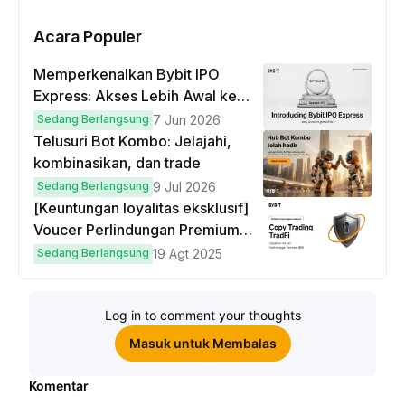
Acara Populer
Memperkenalkan Bybit IPO
Express: Akses Lebih Awal ke
IPO Global!
Sedang Berlangsung
7 Jun 2026
Telusuri Bot Kombo: Jelajahi,
kombinasikan, dan trade
Sedang Berlangsung
9 Jul 2026
[Keuntungan loyalitas eksklusif]
Voucer Perlindungan Premium
hingga $50
Sedang Berlangsung
19 Agt 2025
Log in to comment your thoughts
Masuk untuk Membalas
Komentar