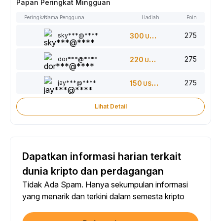
Papan Peringkat Mingguan
Peringkat
Nama Pengguna
Hadiah
Poin
275
sky***@****
300
USDT
275
dor***@****
220
USDT
275
jay***@****
150
USDT
Lihat Detail
Dapatkan informasi harian terkait
dunia kripto dan perdagangan
Tidak Ada Spam. Hanya sekumpulan informasi
yang menarik dan terkini dalam semesta kripto