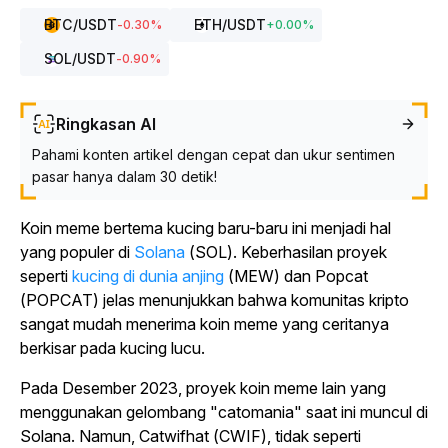
BTC
/USDT
ETH
/USDT
-0.30
%
+
0.00
%
SOL
/USDT
-0.90
%
Ringkasan AI
Pahami konten artikel dengan cepat dan ukur sentimen
pasar hanya dalam 30 detik!
Koin meme bertema kucing baru-baru ini menjadi hal
yang populer di
Solana
(SOL). Keberhasilan proyek
seperti
kucing di dunia anjing
(MEW) dan Popcat
(POPCAT) jelas menunjukkan bahwa komunitas kripto
sangat mudah menerima koin meme yang ceritanya
berkisar pada kucing lucu.
Pada Desember 2023, proyek koin meme lain yang
menggunakan gelombang "catomania" saat ini muncul di
Solana. Namun, Catwifhat (CWIF), tidak seperti