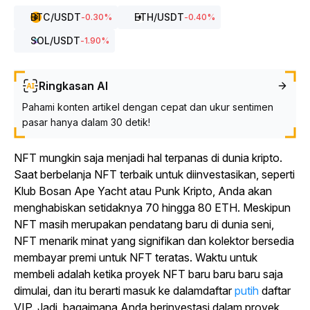
BTC
/USDT
ETH
/USDT
-0.30
%
-0.40
%
SOL
/USDT
-1.90
%
Ringkasan AI
Pahami konten artikel dengan cepat dan ukur sentimen
pasar hanya dalam 30 detik!
NFT mungkin saja menjadi hal terpanas di dunia kripto.
Saat berbelanja NFT terbaik untuk diinvestasikan, seperti
Klub Bosan Ape Yacht atau Punk Kripto, Anda akan
menghabiskan setidaknya 70 hingga 80 ETH. Meskipun
NFT masih merupakan pendatang baru di dunia seni,
NFT menarik minat yang signifikan dan kolektor bersedia
membayar premi untuk NFT teratas. Waktu untuk
membeli adalah ketika proyek NFT baru baru baru saja
dimulai, dan itu berarti masuk ke dalamdaftar
putih
daftar
VIP. Jadi, bagaimana Anda berinvestasi dalam proyek