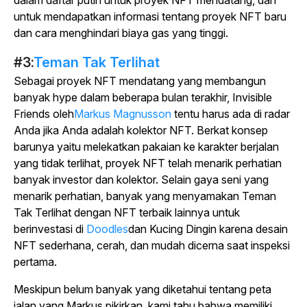
dalam daftar putih untuk proyek NFT mendatang, dan
untuk mendapatkan informasi tentang proyek NFT baru
dan cara menghindari biaya gas yang tinggi.
#3:
Teman Tak Terlihat
Sebagai proyek NFT mendatang yang membangun
banyak hype dalam beberapa bulan terakhir, Invisible
Friends oleh
Markus Magnusson
tentu harus ada di radar
Anda jika Anda adalah kolektor NFT. Berkat konsep
barunya yaitu melekatkan pakaian ke karakter berjalan
yang tidak terlihat, proyek NFT telah menarik perhatian
banyak investor dan kolektor. Selain gaya seni yang
menarik perhatian, banyak yang menyamakan Teman
Tak Terlihat dengan NFT terbaik lainnya untuk
berinvestasi di
Doodles
dan Kucing Dingin karena desain
NFT sederhana, cerah, dan mudah dicerna saat inspeksi
pertama.
Meskipun belum banyak yang diketahui tentang peta
jalan yang Markus pikirkan, kami tahu bahwa memiliki