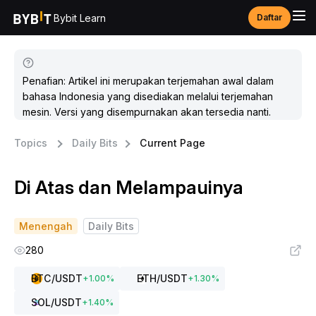
Bybit Learn
Daftar
Penafian: Artikel ini merupakan terjemahan awal dalam
bahasa Indonesia yang disediakan melalui terjemahan
mesin. Versi yang disempurnakan akan tersedia nanti.
Topics
Daily Bits
Current Page
Di Atas dan Melampauinya
Menengah
Daily Bits
280
BTC
/USDT
ETH
/USDT
+
1.00
%
+
1.30
%
SOL
/USDT
+
1.40
%