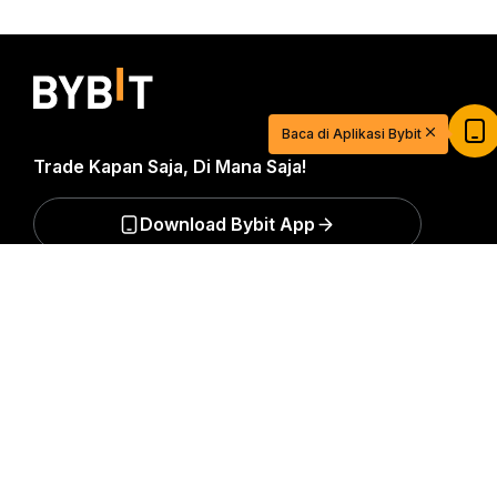
Mulai Berdagang dengan USDT Senilai
$20
Daftar dan deposit untuk mendapatkan $20
Baca di Aplikasi Bybit
sekarang
Trade Kapan Saja, Di Mana Saja!
Gabung
Download Bybit App
Ringkasan Mendetail
Jadilah yang pertama mendapatkan wawasan dan
analisis kritis dunia kripto: berlangganan sekarang ke
nawala kami.
Semua bentuk investasi memiliki risiko,
termasuk risiko kehilangan semua jumlah yang
diinvestasikan. Aktivitas semacam ini mungkin tidak
cocok untuk semua orang.
Berlangganan