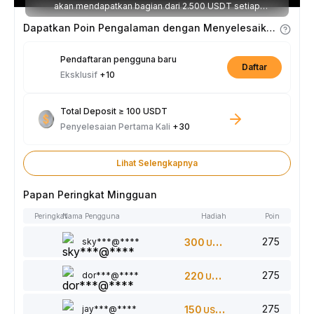
akan mendapatkan bagian dari 2.500 USDT setiap
minggunya.
Dapatkan Poin Pengalaman dengan Menyelesaikan Tugas
Pendaftaran pengguna baru
Daftar
Eksklusif
+10
Total Deposit ≥ 100 USDT
Penyelesaian Pertama Kali
+30
Lihat Selengkapnya
Papan Peringkat Mingguan
Peringkat
Nama Pengguna
Hadiah
Poin
275
sky***@****
300
USDT
275
dor***@****
220
USDT
275
jay***@****
150
USDT