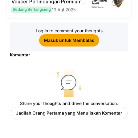
Voucer Perlindungan Premium
hingga $50
Sedang Berlangsung
19 Agt 2025
Log in to comment your thoughts
Masuk untuk Membalas
Komentar
Share your thoughts and drive the conversation.
Jadilah Orang Pertama yang Menuliskan Komentar