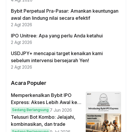
Bybit Perpetual Pra-Pasar: Amankan keuntungan
awal dan lindung nilai secara efektif
2 Agt 2026
IPO Unitree: Apa yang perlu Anda ketahui
2 Agt 2026
USDJPY+ mencapai target kenaikan kami
sebelum intervensi bersejarah Yen!
2 Agt 2026
Acara Populer
Memperkenalkan Bybit IPO
Express: Akses Lebih Awal ke
IPO Global!
Sedang Berlangsung
7 Jun 2026
Telusuri Bot Kombo: Jelajahi,
kombinasikan, dan trade
Sedang Berlangsung
9 Jul 2026