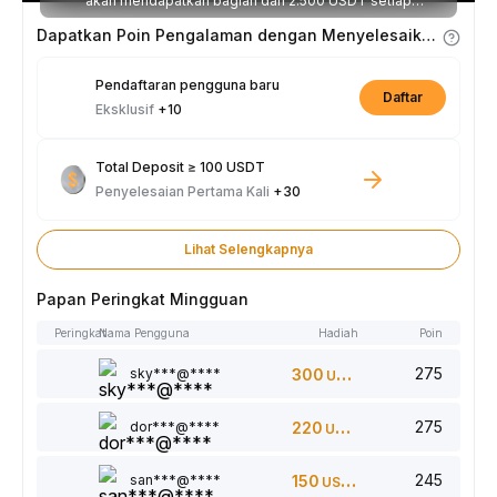
akan mendapatkan bagian dari 2.500 USDT setiap
minggunya.
Dapatkan Poin Pengalaman dengan Menyelesaikan Tugas
Pendaftaran pengguna baru
Daftar
Eksklusif
+10
Total Deposit ≥ 100 USDT
Penyelesaian Pertama Kali
+30
Lihat Selengkapnya
Papan Peringkat Mingguan
Peringkat
Nama Pengguna
Hadiah
Poin
275
sky***@****
300
USDT
275
dor***@****
220
USDT
245
san***@****
150
USDT