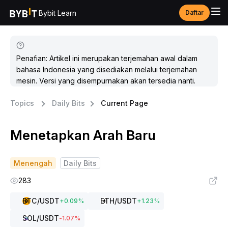
Bybit Learn
Daftar
Penafian: Artikel ini merupakan terjemahan awal dalam
bahasa Indonesia yang disediakan melalui terjemahan
mesin. Versi yang disempurnakan akan tersedia nanti.
Topics
Daily Bits
Current Page
Menetapkan Arah Baru
Menengah
Daily Bits
283
BTC
/USDT
ETH
/USDT
+
0.09
%
+
1.23
%
SOL
/USDT
-1.07
%