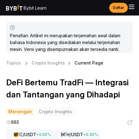
Bybit Learn
Daftar
Penafian: Artikel ini merupakan terjemahan awal dalam
bahasa Indonesia yang disediakan melalui terjemahan
mesin. Versi yang disempurnakan akan tersedia nanti.
Topics
Crypto Insights
Current Page
DeFi Bertemu TradFi — Integrasi
dan Tantangan yang Dihadapi
Menengah
Crypto Insights
885
BTC
/USDT
ETH
/USDT
+
0.50
%
+
0.30
%