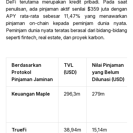
DeFi terutama merupakan kredit pribadi. Pada saat
penulisan, ada pinjaman aktif senilai $359 juta dengan
APY rata-rata sebesar 11,47% yang menawarkan
pinjaman on-chain kepada peminjam dunia nyata.
Peminjam dunia nyata teratas berasal dari bidang-bidang
seperti fintech, real estate, dan proyek karbon.
Berdasarkan
TVL
Nilai Pinjaman
Protokol
(USD)
yang Belum
Pinjaman Jaminan
Dilunasi (USD)
Keuangan Maple
296,3m
279m
TrueFi
38,94m
15,14m