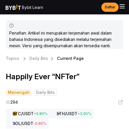
Bybit Learn
Daftar
Penafian: Artikel ini merupakan terjemahan awal dalam
bahasa Indonesia yang disediakan melalui terjemahan
mesin. Versi yang disempurnakan akan tersedia nanti.
Topics
Daily Bits
Current Page
Happily Ever “NFTer”
Menengah
Daily Bits
294
BTC
/USDT
ETH
/USDT
+
0.80
%
+
2.00
%
SOL
/USDT
-0.60
%