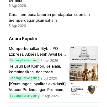
pemula
5 Agt 2026
Cara membaca laporan pendapatan sebelum
memperdagangkan saham
5 Agt 2026
Acara Populer
Memperkenalkan Bybit IPO
Express: Akses Lebih Awal ke
IPO Global!
Sedang Berlangsung
7 Jun 2026
Telusuri Bot Kombo: Jelajahi,
kombinasikan, dan trade
Sedang Berlangsung
9 Jul 2026
[Keuntungan loyalitas eksklusif]
Voucer Perlindungan Premium
hingga $50
Sedang Berlangsung
19 Agt 2025