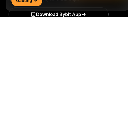
Gabung
Download Bybit App
Ringkasan Mendetail
Jadilah yang pertama mendapatkan wawasan dan
analisis kritis dunia kripto: berlangganan sekarang ke
nawala kami.
Semua bentuk investasi memiliki risiko,
termasuk risiko kehilangan semua jumlah yang
diinvestasikan. Aktivitas semacam ini mungkin tidak
cocok untuk semua orang.
Berlangganan
Ikuti Kami