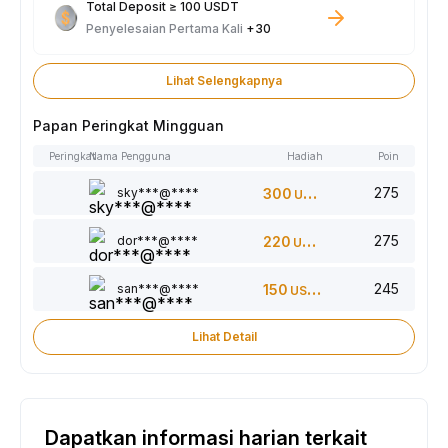
Total Deposit ≥ 100 USDT
Penyelesaian Pertama Kali
+30
Lihat Selengkapnya
Papan Peringkat Mingguan
Peringkat
Nama Pengguna
Hadiah
Poin
275
sky***@****
300
USDT
275
dor***@****
220
USDT
245
san***@****
150
USDT
Lihat Detail
Dapatkan informasi harian terkait