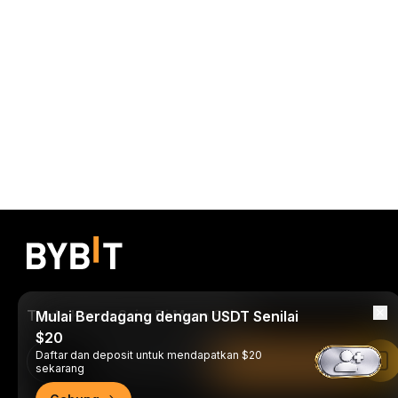
Trade Kapan Saja, Di Mana Saja!
Mulai Berdagang dengan USDT Senilai
$20
Daftar dan deposit untuk mendapatkan $20
Download Bybit App
Baca di Aplikasi Bybit
sekarang