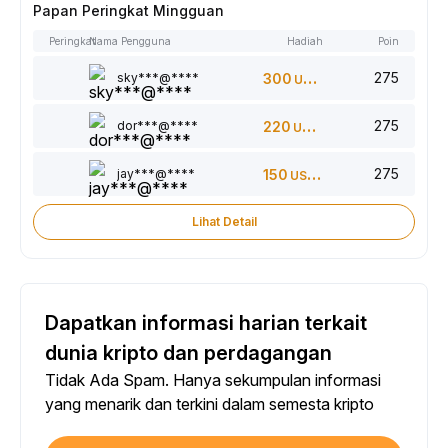
Papan Peringkat Mingguan
Peringkat
Nama Pengguna
Hadiah
Poin
275
sky***@****
300
USDT
275
dor***@****
220
USDT
275
jay***@****
150
USDT
Lihat Detail
Dapatkan informasi harian terkait
dunia kripto dan perdagangan
Tidak Ada Spam. Hanya sekumpulan informasi
yang menarik dan terkini dalam semesta kripto