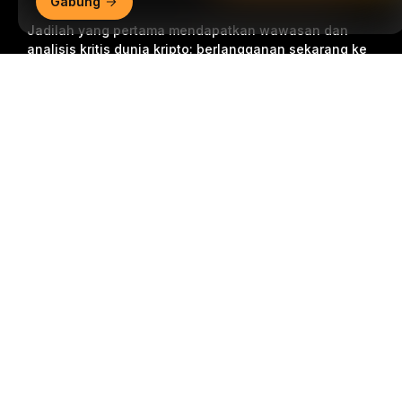
Gabung
Jadilah yang pertama mendapatkan wawasan dan
analisis kritis dunia kripto: berlangganan sekarang ke
nawala kami.
Semua bentuk investasi memiliki risiko,
Ringkasan Mendetail
termasuk risiko kehilangan semua jumlah yang
diinvestasikan. Aktivitas semacam ini mungkin tidak
cocok untuk semua orang.
Berlangganan
Ikuti Kami
© 2018-2026 Bybit.com. Semua hak cipta dilindungi undang-
undang.