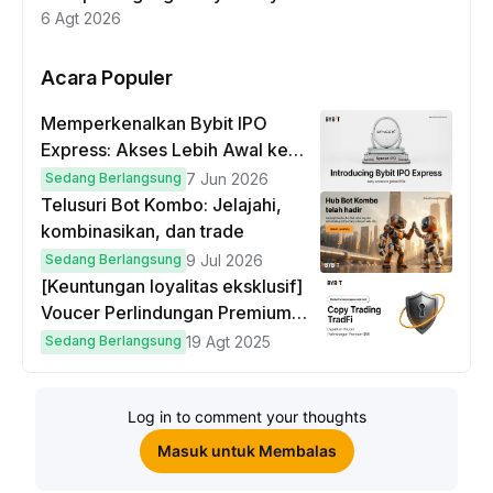
6 Agt 2026
Acara Populer
Memperkenalkan Bybit IPO
Express: Akses Lebih Awal ke
IPO Global!
Sedang Berlangsung
7 Jun 2026
Telusuri Bot Kombo: Jelajahi,
kombinasikan, dan trade
Sedang Berlangsung
9 Jul 2026
[Keuntungan loyalitas eksklusif]
Voucer Perlindungan Premium
hingga $50
Sedang Berlangsung
19 Agt 2025
Log in to comment your thoughts
Masuk untuk Membalas