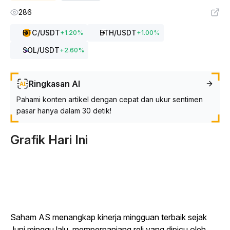
286
BTC
/USDT
ETH
/USDT
+
1.20
%
+
1.00
%
SOL
/USDT
+
2.60
%
Ringkasan AI
Pahami konten artikel dengan cepat dan ukur sentimen
pasar hanya dalam 30 detik!
Grafik Hari Ini
Saham AS menangkap kinerja mingguan terbaik sejak
Juni minggu lalu, memperpanjang reli yang dipicu oleh