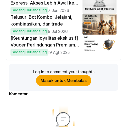
Express: Akses Lebih Awal ke
IPO Global!
Sedang Berlangsung
7 Jun 2026
Telusuri Bot Kombo: Jelajahi,
kombinasikan, dan trade
Sedang Berlangsung
9 Jul 2026
[Keuntungan loyalitas eksklusif]
Voucer Perlindungan Premium
hingga $50
Sedang Berlangsung
19 Agt 2025
Log in to comment your thoughts
Masuk untuk Membalas
Komentar