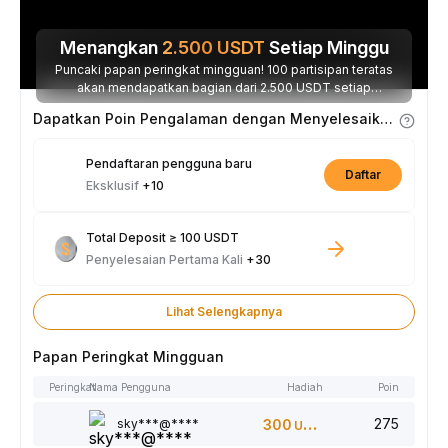
Menangkan
2.500
USDT
Setiap Minggu
Puncaki papan peringkat mingguan! 100 partisipan teratas
akan mendapatkan bagian dari 2.500 USDT setiap
minggunya.
Dapatkan Poin Pengalaman dengan Menyelesaikan Tugas
Pendaftaran pengguna baru
Daftar
Eksklusif
+10
Total Deposit ≥ 100 USDT
Penyelesaian Pertama Kali
+30
Lihat Selengkapnya
Papan Peringkat Mingguan
Peringkat
Nama Pengguna
Hadiah
Poin
275
sky***@****
300
USDT