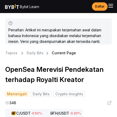
Bybit Learn
Daftar
Penafian: Artikel ini merupakan terjemahan awal dalam
bahasa Indonesia yang disediakan melalui terjemahan
mesin. Versi yang disempurnakan akan tersedia nanti.
Topics
Daily Bits
Current Page
OpenSea Merevisi Pendekatan
terhadap Royalti Kreator
Menengah
Daily Bits
Crypto Insights
348
BTC
/USDT
ETH
/USDT
-0.50
%
-0.20
%