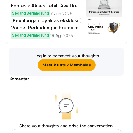
Express: Akses Lebih Awal ke
IPO Global!
Sedang Berlangsung
7 Jun 2026
[Keuntungan loyalitas eksklusif]
Voucer Perlindungan Premium
hingga $50
Sedang Berlangsung
19 Agt 2025
Log in to comment your thoughts
Masuk untuk Membalas
Komentar
Share your thoughts and drive the conversation.