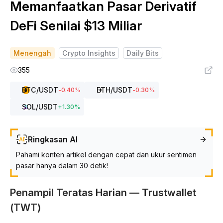
Memanfaatkan Pasar Derivatif
DeFi Senilai $13 Miliar
Menengah
Crypto Insights
Daily Bits
355
BTC
/USDT
ETH
/USDT
-0.40
%
-0.30
%
SOL
/USDT
+
1.30
%
Ringkasan AI
Pahami konten artikel dengan cepat dan ukur sentimen
pasar hanya dalam 30 detik!
Penampil Teratas Harian — Trustwallet
(TWT)