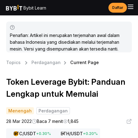
Bybit Learn
Daftar
Penafian: Artikel ini merupakan terjemahan awal dalam
bahasa Indonesia yang disediakan melalui terjemahan
mesin. Versi yang disempurnakan akan tersedia nanti.
Topics
Perdagangan
Current Page
Token Leverage Bybit: Panduan
Lengkap untuk Memulai
Menengah
Perdagangan
28 Mar 2022
Baca 7 menit
1,845
BTC
/USDT
ETH
/USDT
+
0.30
%
+
0.20
%