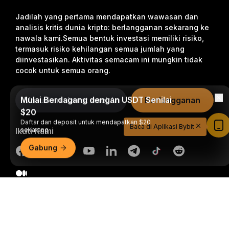
Jadilah yang pertama mendapatkan wawasan dan
analisis kritis dunia kripto: berlangganan sekarang ke
nawala kami.
Semua bentuk investasi memiliki risiko,
termasuk risiko kehilangan semua jumlah yang
diinvestasikan. Aktivitas semacam ini mungkin tidak
cocok untuk semua orang.
Mulai Berdagang dengan USDT Senilai
Berlangganan
$20
Daftar dan deposit untuk mendapatkan $20
Baca di Aplikasi Bybit
Ikuti Kami
sekarang
Gabung
Ringkasan Mendetail
© 2018-2026 Bybit.com. Semua hak cipta dilindungi undang-
undang.