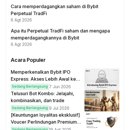
Cara memperdagangkan saham di Bybit
Perpetual TradFi
6 Agt 2026
Apa itu Perpetual TradFi saham dan mengapa
memperdagangkannya di Bybit
6 Agt 2026
Acara Populer
Memperkenalkan Bybit IPO
Express: Akses Lebih Awal ke
IPO Global!
Sedang Berlangsung
7 Jun 2026
Telusuri Bot Kombo: Jelajahi,
kombinasikan, dan trade
Sedang Berlangsung
9 Jul 2026
[Keuntungan loyalitas eksklusif]
Voucer Perlindungan Premium
hingga $50
Sedang Berlangsung
19 Agt 2025