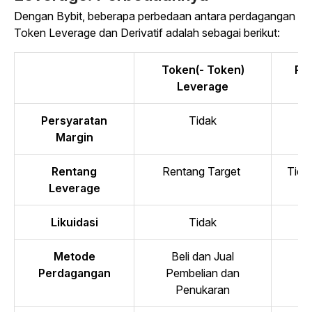
Dengan Bybit, beberapa perbedaan antara perdagangan
Token Leverage dan Derivatif adalah sebagai berikut:
Token(- Token)
Pr
Leverage
Persyaratan
Tidak
Margin
Rentang
Rentang Target
Tida
Leverage
Likuidasi
Tidak
Metode
Beli dan Jual
Pa
Perdagangan
Pembelian dan
Penukaran