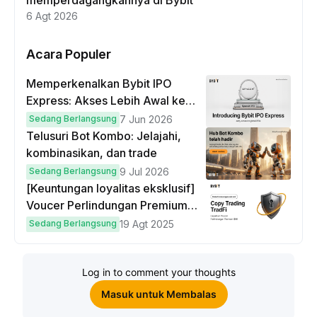
6 Agt 2026
Acara Populer
Memperkenalkan Bybit IPO
Express: Akses Lebih Awal ke
IPO Global!
Sedang Berlangsung
7 Jun 2026
Telusuri Bot Kombo: Jelajahi,
kombinasikan, dan trade
Sedang Berlangsung
9 Jul 2026
[Keuntungan loyalitas eksklusif]
Voucer Perlindungan Premium
hingga $50
Sedang Berlangsung
19 Agt 2025
Log in to comment your thoughts
Masuk untuk Membalas