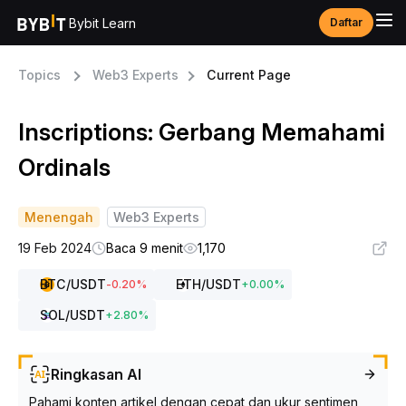
Bybit Learn
Daftar
Topics
Web3 Experts
Current Page
Inscriptions: Gerbang Memahami
Ordinals
Menengah
Web3 Experts
19 Feb 2024
Baca 9 menit
1,170
BTC
/USDT
ETH
/USDT
-0.20
%
+
0.00
%
SOL
/USDT
+
2.80
%
Ringkasan AI
Pahami konten artikel dengan cepat dan ukur sentimen