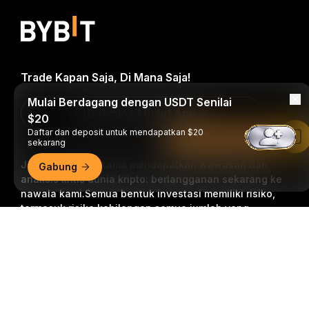
Trade Kapan Saja, Di Mana Saja!
Mulai Berdagang dengan USDT Senilai
Download Bybit App
$20
Daftar dan deposit untuk mendapatkan $20
Baca di Aplikasi Bybit
sekarang
Jadilah yang pertama mendapatkan wawasan dan
Gabung
analisis kritis dunia kripto: berlangganan sekarang ke
nawala kami.
Semua bentuk investasi memiliki risiko,
termasuk risiko kehilangan semua jumlah yang
diinvestasikan. Aktivitas semacam ini mungkin tidak
Ringkasan Mendetail
cocok untuk semua orang.
Berlangganan