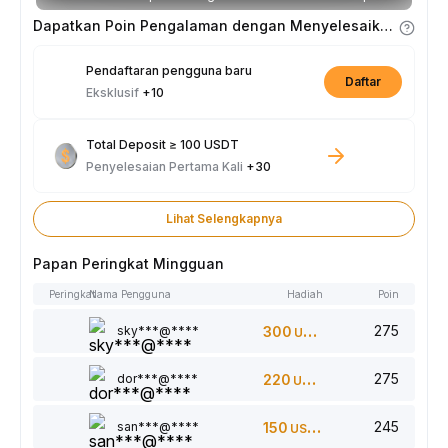
minggunya.
Dapatkan Poin Pengalaman dengan Menyelesaikan Tugas
Pendaftaran pengguna baru
Daftar
Eksklusif
+10
Total Deposit ≥ 100 USDT
Penyelesaian Pertama Kali
+30
Lihat Selengkapnya
Papan Peringkat Mingguan
Peringkat
Nama Pengguna
Hadiah
Poin
275
sky***@****
300
USDT
275
dor***@****
220
USDT
245
san***@****
150
USDT