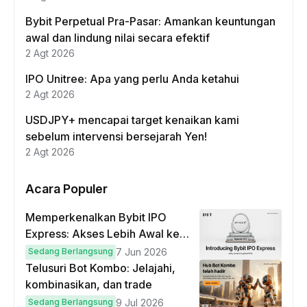
Bybit Perpetual Pra-Pasar: Amankan keuntungan
awal dan lindung nilai secara efektif
2 Agt 2026
IPO Unitree: Apa yang perlu Anda ketahui
2 Agt 2026
USDJPY+ mencapai target kenaikan kami
sebelum intervensi bersejarah Yen!
2 Agt 2026
Acara Populer
Memperkenalkan Bybit IPO
Express: Akses Lebih Awal ke
IPO Global!
Sedang Berlangsung
7 Jun 2026
Telusuri Bot Kombo: Jelajahi,
kombinasikan, dan trade
Sedang Berlangsung
9 Jul 2026