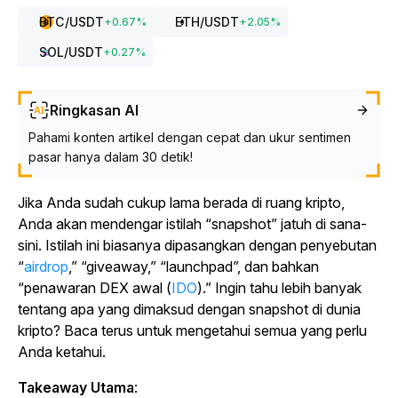
BTC
/USDT
ETH
/USDT
+
0.67
%
+
2.05
%
SOL
/USDT
+
0.27
%
Ringkasan AI
Pahami konten artikel dengan cepat dan ukur sentimen
pasar hanya dalam 30 detik!
Jika Anda sudah cukup lama berada di ruang kripto,
Anda akan mendengar istilah “snapshot” jatuh di sana-
sini. Istilah ini biasanya dipasangkan dengan penyebutan
“
airdrop
,” “giveaway,” “launchpad”, dan bahkan
“penawaran DEX awal (
IDO
).” Ingin tahu lebih banyak
tentang apa yang dimaksud dengan snapshot di dunia
kripto? Baca terus untuk mengetahui semua yang perlu
Anda ketahui.
Takeaway Utama
: