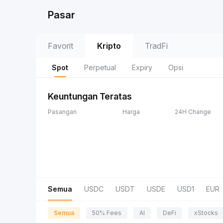
Pasar
Favorit
Kripto
TradFi
Spot
Perpetual
Expiry
Opsi
Keuntungan Teratas
Pasangan
Harga
24H Change
Semua
USDC
USDT
USDE
USD1
EUR
Semua
50% Fees
AI
DeFi
xStocks