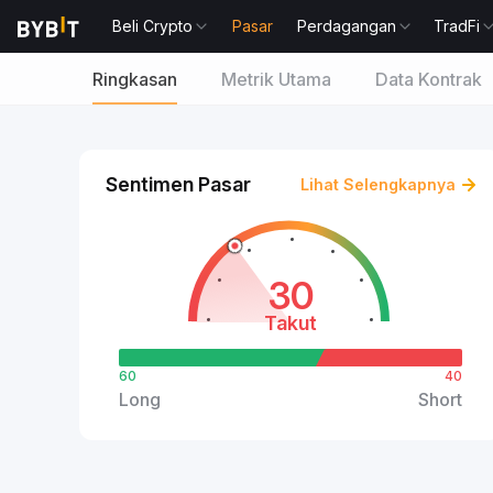
Beli Crypto
Pasar
Perdagangan
TradFi
Ringkasan
Metrik Utama
Data Kontrak
Sentimen Pasar
Lihat Selengkapnya
30
Takut
60
40
Long
Short