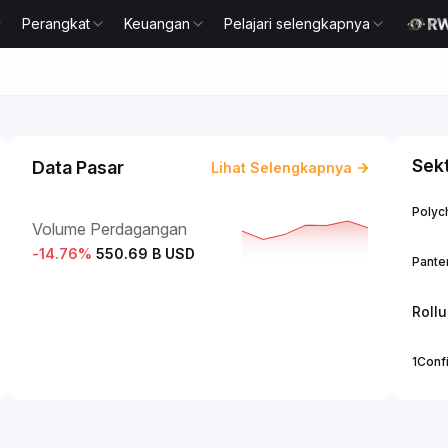
Perangkat
Keuangan
Pelajari selengkapnya
Sek
Data Pasar
Lihat Selengkapnya
Polych
Volume Perdagangan
-14.76
%
550.69 B USD
Panter
Roll