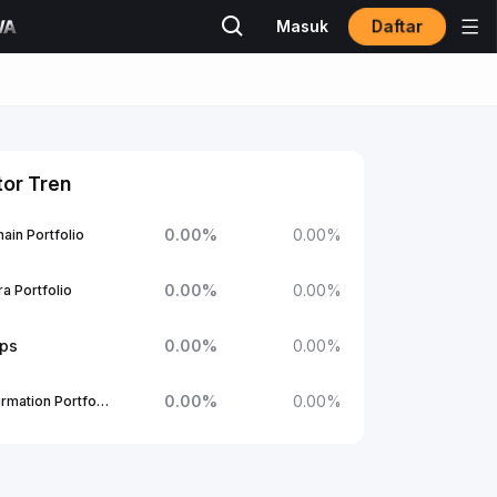
Daftar
Masuk
tor Tren
0.00
%
0.00
%
ain Portfolio
0.00
%
0.00
%
a Portfolio
ups
0.00
%
0.00
%
0.00
%
0.00
%
1Confirmation Portfolio