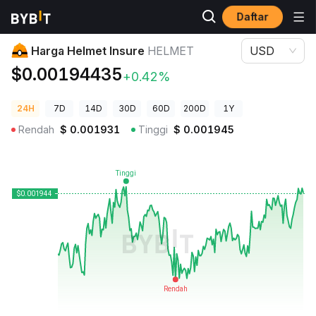
Daftar
Harga Kripto
Harga Helmet Insure HELMET
Harga Helmet Insure
HELMET
USD
$0.00194435
+0.42%
24H
7D
14D
30D
60D
200D
1Y
Rendah
$
0.001931
Tinggi
$
0.001945