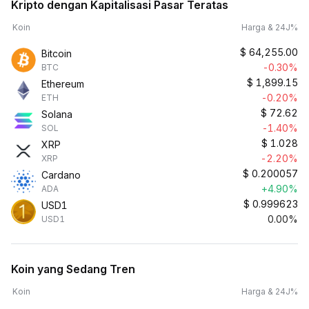
Kripto dengan Kapitalisasi Pasar Teratas
Koin
Harga & 24J%
$
64,255.00
Bitcoin
-0.30%
BTC
$
1,899.15
Ethereum
-0.20%
ETH
$
72.62
Solana
-1.40%
SOL
$
1.028
XRP
-2.20%
XRP
$
0.200057
Cardano
+4.90%
ADA
$
0.999623
USD1
0.00%
USD1
Koin yang Sedang Tren
Koin
Harga & 24J%