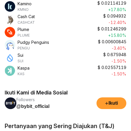
$
0.02114129
Kamino
+17.80%
KMNO
$
0.094932
Cash Cat
-12.40%
CASHCAT
$
0.01246299
Plume
+15.80%
PLUME
$
0.00600845
Pudgy Penguins
-3.40%
PENGU
$
0.675948
Sui
-1.50%
SUI
$
0.02557119
Kaspa
-1.50%
KAS
Ikuti Kami di Media Sosial
Followers
+
Ikuti
@bybit_official
Pertanyaan yang Sering Diajukan (T&J)