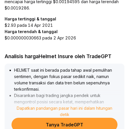
mencapai harga tertinggi $0.00194595 dan harga terendah
$0.0019286.
Harga tertinggi & tanggal
$2.93 pada 14 Apr 2021
Harga terendah & tanggal
$0.000000030663 pada 2 Apr 2026
Analisis hargaHelmet Insure oleh TradeGPT
HELMET saat ini berada pada tahap awal pemulihan
sentimen, dengan fokus pasar sedikit naik, namun
volume transaksi dan data tren belum sepenuhnya
terkonfirmasi
.
Disarankan bagi trading jangka pendek untuk
mengontrol posisi secara ketat, memperhatikan
performa dukungan di kisaran $0
Dapatkan pandangan pasar hari ini dalam hitungan
.
12—$0
.
detik
15, mencoba penataan dengan hati-hati saat terjadi
Tanya TradeGPT
koreksi dan menetapkan stop loss
.