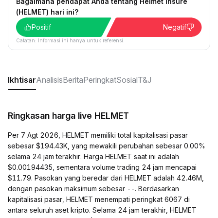
Bagaimana pendapat Anda tentang Helmet Insure
(HELMET) hari ini?
Positif
Negatif
Catatan: Informasi ini hanya untuk referensi.
Ikhtisar
Analisis
Berita
Peringkat
Sosial
T&J
Ringkasan harga live HELMET
Per 7 Agt 2026, HELMET memiliki total kapitalisasi pasar
sebesar $194.43K, yang mewakili perubahan sebesar 0.00%
selama 24 jam terakhir. Harga HELMET saat ini adalah
$0.00194435, sementara volume trading 24 jam mencapai
$11.79. Pasokan yang beredar dari HELMET adalah 42.46M,
dengan pasokan maksimum sebesar --. Berdasarkan
kapitalisasi pasar, HELMET menempati peringkat 6067 di
antara seluruh aset kripto. Selama 24 jam terakhir, HELMET