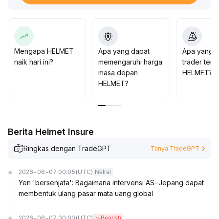
Dana jangka menengah sebaiknya menunggu
konfirmasi volume yang berkelanjutan dan saluran
kenaikan yang jelas sebelum menambah posisi, hindari
posisi besar karena optimisme jangka pendek terlalu
dini untuk mengurangi risiko penurunan
.
Mengapa HELMET
Apa yang dapat
Apa yang d
Strategi keseluruhan berfokus pada pertahanan,
naik hari ini?
memengaruhi harga
trader tent
menekankan kontrol risiko
.
masa depan
HELMET?
HELMET?
Berita Helmet Insure
Ringkas dengan TradeGPT
Tanya TradeGPT
2026-08-07 00:05
(UTC)
Netral
Yen 'bersenjata': Bagaimana intervensi AS-Jepang dapat
membentuk ulang pasar mata uang global
2026-08-07 00:00
(UTC)
Bearish