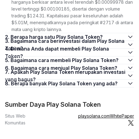
harganya berkisar antara level terendah $0.00099978 dan
level tertinggi $0.00100185, disertai dengan volume
trading $124.31. Kapitalisasi pasar keseluruhan adalah
$5.01M, menempatkannya pada peringkat #2717 di antara
mata uang kripto lainnya.
2. Berapa harga satu Play Solana Token?
3. Bagaimana cara berinvestasi dalam Play Solana
Token?
4. Di mana Anda dapat membeli Play Solana
Token?
5. Bagaimana cara membeli Play Solana Token?
6. Bagaimana cara menjual Play Solana Token?
7. Apakah Play Solana Token merupakan investasi
yang bagus?
8. Berapa banyak Play Solana Token yang ada?
Sumber Daya Play Solana Token
Situs Web
playsolana.com
WhitePaper
Komunitas