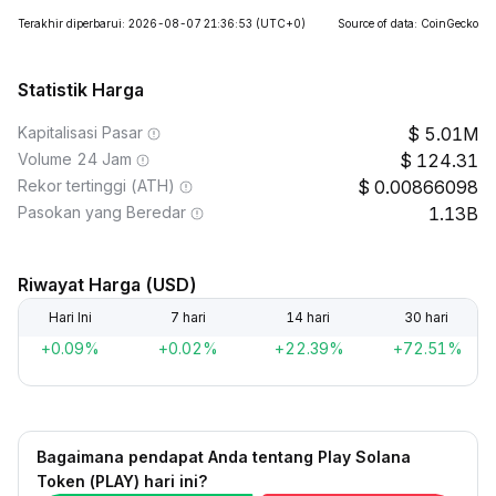
Terakhir diperbarui: 2026-08-07 21:36:53
(UTC+0)
Source of data: CoinGecko
Statistik Harga
Kapitalisasi Pasar
5.01M
Volume 24 Jam
124.31
Rekor tertinggi (ATH)
0.00866098
Pasokan yang Beredar
1.13B
Riwayat Harga (USD)
Hari Ini
7 hari
14 hari
30 hari
+0.09%
+0.02%
+22.39%
+72.51%
Bagaimana pendapat Anda tentang Play Solana
Token (PLAY) hari ini?