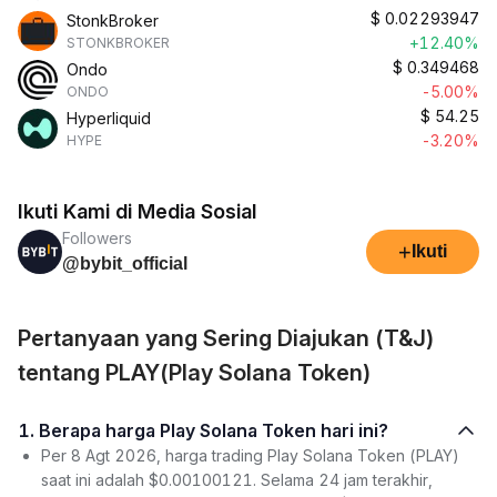
$
0.02293947
StonkBroker
+12.40%
STONKBROKER
$
0.349468
Ondo
-5.00%
ONDO
$
54.25
Hyperliquid
-3.20%
HYPE
Ikuti Kami di Media Sosial
Followers
+
Ikuti
@bybit_official
Pertanyaan yang Sering Diajukan (T&J)
tentang PLAY(Play Solana Token)
1. Berapa harga Play Solana Token hari ini?
Per 8 Agt 2026, harga trading Play Solana Token (PLAY)
saat ini adalah $0.00100121. Selama 24 jam terakhir,