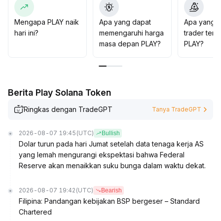
makro stabil dan likuiditas meningkat (volume transaksi
harian menembus 200
.
Mengapa PLAY naik
Apa yang dapat
Apa yang d
000 USD), serta memperhatikan perkembangan
hari ini?
memengaruhi harga
trader tent
ekosistem sebagai syarat utama alokasi
.
masa depan PLAY?
PLAY?
Berita Play Solana Token
Ringkas dengan TradeGPT
Tanya TradeGPT
2026-08-07 19:45
(UTC)
Bullish
Dolar turun pada hari Jumat setelah data tenaga kerja AS
yang lemah mengurangi ekspektasi bahwa Federal
Reserve akan menaikkan suku bunga dalam waktu dekat.
2026-08-07 19:42
(UTC)
Bearish
Filipina: Pandangan kebijakan BSP bergeser – Standard
Chartered