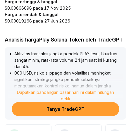
Harga tertinggi & tanggal
$0.00866098 pada 17 Nov 2025
Harga terendah & tanggal
$0.00019168 pada 27 Jun 2026
Analisis hargaPlay Solana Token oleh TradeGPT
Aktivitas transaksi jangka pendek PLAY lesu, likuiditas
sangat minim, rata-rata volume 24 jam saat ini kurang
dari 45
.
000 USD, risiko slippage dan volatilitas meningkat
signifikan, strategi jangka pendek sebaiknya
mengutamakan kontrol risiko; namun dalam jangka
panjang, jika mampu menangkap narasi makro dan
Dapatkan pandangan pasar hari ini dalam hitungan
aplikasi industri utama, berpartisipasi dalam
detik
pembangunan ekosistem dan tata kelola komunitas, ada
Tanya TradeGPT
peluang menarik dana institusional untuk revaluasi nilai
.
Disarankan untuk berhati-hati dan menunggu dalam
jangka pendek, sementara untuk jangka menengah bisa
mulai membangun posisi secara bertahap ketika tema