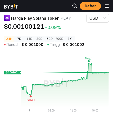
Daftar
Harga Kripto
Harga Play Solana Token PLAY
Harga Play Solana Token
PLAY
USD
$0.00100121
+0.09%
24H
7D
14D
30D
60D
200D
1Y
Rendah
$
0.001000
Tinggi
$
0.001002