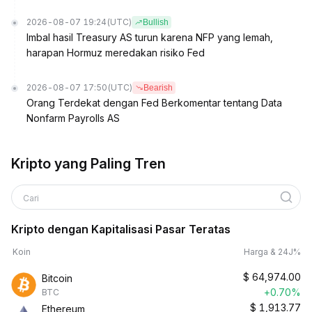
2026-08-07 19:24
(UTC)
Bullish
Imbal hasil Treasury AS turun karena NFP yang lemah,
harapan Hormuz meredakan risiko Fed
2026-08-07 17:50
(UTC)
Bearish
Orang Terdekat dengan Fed Berkomentar tentang Data
Nonfarm Payrolls AS
Kripto yang Paling Tren
Cari
Kripto dengan Kapitalisasi Pasar Teratas
Koin
Harga & 24J%
$
64,974.00
Bitcoin
+0.70%
BTC
$
1,913.77
Ethereum