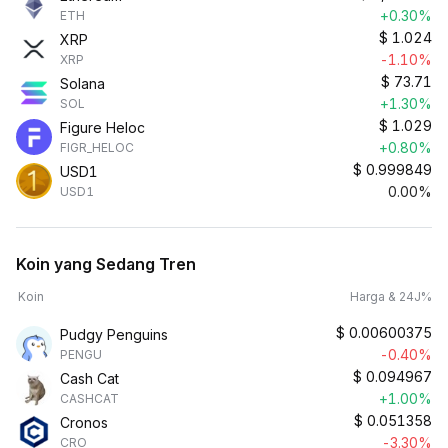
+0.30%
ETH
$
1.024
XRP
-1.10%
XRP
$
73.71
Solana
+1.30%
SOL
$
1.029
Figure Heloc
+0.80%
FIGR_HELOC
$
0.999849
USD1
0.00%
USD1
Koin yang Sedang Tren
Koin
Harga & 24J%
$
0.00600375
Pudgy Penguins
-0.40%
PENGU
$
0.094967
Cash Cat
+1.00%
CASHCAT
$
0.051358
Cronos
-3.30%
CRO