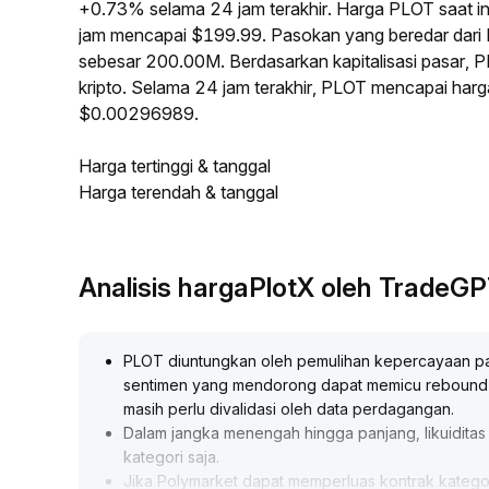
+0.73% selama 24 jam terakhir. Harga PLOT saat i
jam mencapai $199.99. Pasokan yang beredar dar
sebesar 200.00M. Berdasarkan kapitalisasi pasar, 
kripto. Selama 24 jam terakhir, PLOT mencapai har
$0.00296989.
Harga tertinggi & tanggal
Harga terendah & tanggal
Analisis hargaPlotX oleh TradeG
PLOT diuntungkan oleh pemulihan kepercayaan pa
sentimen yang mendorong dapat memicu rebound
masih perlu divalidasi oleh data perdagangan
.
Dalam jangka menengah hingga panjang, likuiditas 
kategori saja
.
Jika Polymarket dapat memperluas kontrak kategor