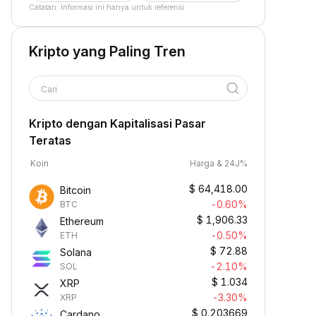
Catatan: Informasi ini hanya untuk referensi.
Kripto yang Paling Tren
Cari
Kripto dengan Kapitalisasi Pasar
Teratas
Koin
Harga & 24J%
$
64,418.00
Bitcoin
-0.60%
BTC
$
1,906.33
Ethereum
-0.50%
ETH
$
72.88
Solana
-2.10%
SOL
$
1.034
XRP
-3.30%
XRP
$
0.203669
Cardano