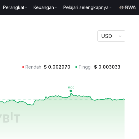
Perangkat
Keuangan
Pelajari selengkapnya
USD
Rendah
$
0.002970
Tinggi
$
0.003033