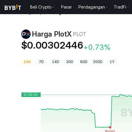
Beli Crypto
Pasar
Perdagangan
TradFi
Harga Kripto
Harga PlotX PLOT
Harga PlotX
PLOT
$0.00302446
+0.73%
24H
7D
14D
30D
60D
200D
1Y