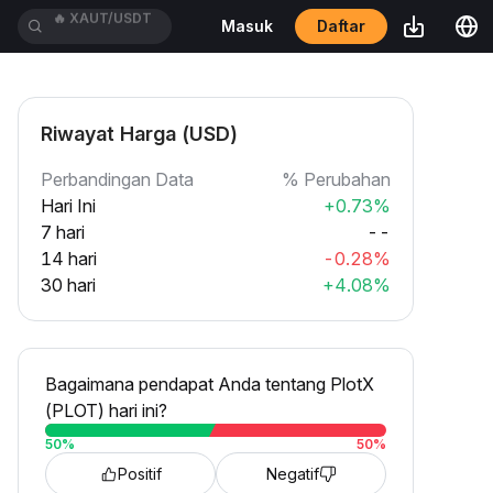
Daftar
Masuk
🔥
CASHCATUSDT
Riwayat Harga (USD)
Perbandingan Data
% Perubahan
Hari Ini
+0.73%
7 hari
--
14 hari
-0.28%
30 hari
+4.08%
Bagaimana pendapat Anda tentang PlotX
(PLOT) hari ini?
50
%
50
%
Positif
Negatif