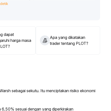
detik
; jika tidak, kedalaman perdagangan token dan elastisitas
 dalam jangka pendek, dan memperhatikan inovasi produk
g dapat
Apa yang dikatakan
ruhi harga masa
trader tentang PLOT?
PLOT?
Warsh sebagai sekutu. Itu menciptakan risiko ekonomi
 6,50% sesuai dengan yang diperkirakan