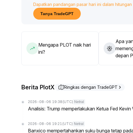
Dapatkan pandangan pasar hari ini dalam hitungan 
baru memiliki potensi Beta tinggi yang bisa dilepas
valuasi masih akan terhambat
.
Tanya TradeGPT
Disarankan untuk tetap melakukan jual-beli aktif
struktural platform untuk jangka panjang
.
Apa yan
Mengapa PLOT naik hari
memenga
ini?
depan 
Berita PlotX
Ringkas dengan TradeGPT
2026-08-06 19:38
(UTC)
Netral
Analisis: Trump memperlakukan Ketua Fed Kevin 
2026-08-06 19:21
(UTC)
Netral
Banxico mempertahankan suku bunga tetap pada