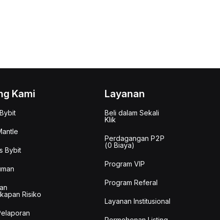
ng Kami
Layanan
Bybit
Beli dalam Sekali
Klik
antle
Perdagangan P2P
(0 Biaya)
s Bybit
Program VIP
uman
Program Referal
an
kapan Risiko
Layanan Institusional
Pelaporan
Permohonan Listing