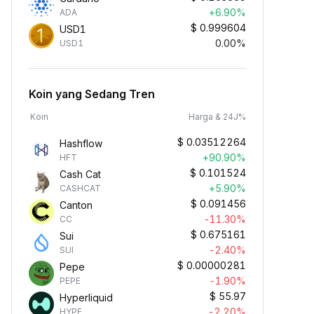
+6.90%
ADA
$
0.999604
USD1
0.00%
USD1
Koin yang Sedang Tren
Koin
Harga & 24J%
$
0.03512264
Hashflow
+90.90%
HFT
$
0.101524
Cash Cat
+5.90%
CASHCAT
$
0.091456
Canton
-11.30%
CC
$
0.675161
Sui
-2.40%
SUI
$
0.00000281
Pepe
-1.90%
PEPE
$
55.97
Hyperliquid
-2.20%
HYPE