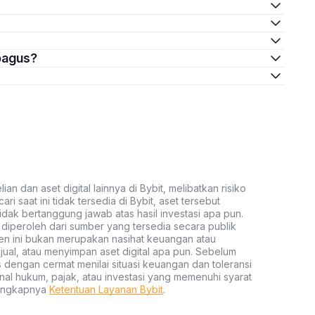
 bagus?
an dan aset digital lainnya di Bybit, melibatkan risiko
ari saat ini tidak tersedia di Bybit, aset tersebut
idak bertanggung jawab atas hasil investasi apa pun.
ni diperoleh dari sumber yang tersedia secara publik
ten ini bukan merupakan nasihat keuangan atau
al, atau menyimpan aset digital apa pun. Sebelum
s dengan cermat menilai situasi keuangan dan toleransi
nal hukum, pajak, atau investasi yang memenuhi syarat
lengkapnya
Ketentuan Layanan Bybit
.