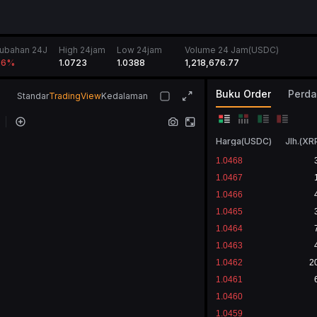
ubahan 24J
High 24jam
Low 24jam
Volume 24 Jam(USDC)
1.0723
1.0388
1,218,676.77
96
%
Buku Order
Standar
TradingView
Kedalaman
Harga
(
USDC
)
Jlh.
(
XR