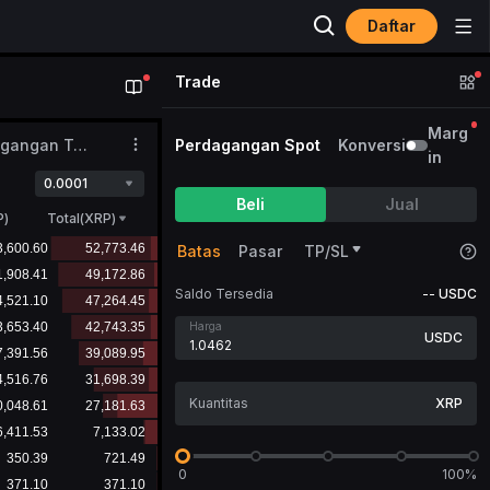
Daftar
Trade
Marg
Perdagangan Terbaru
Perdagangan Spot
Konversi
in
0.0001
Beli
Jual
P
)
Total(XRP)
Batas
Pasar
TP/SL
Saldo Tersedia
--
USDC
Harga
USDC
XRP
0
100%