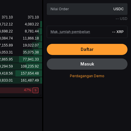
USDC
--
USD
Mak. jumlah pembelian
--
XRP
Daftar
Masuk
Perdagangan Demo