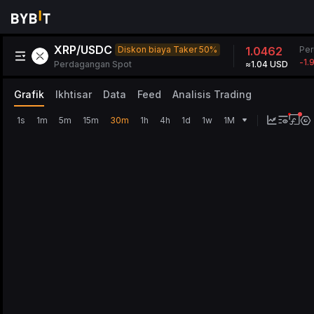
XRP/USDC
Per
Diskon biaya Taker 50%
1.0462
-1.
Perdagangan Spot
≈1.04 USD
Grafik
Ikhtisar
Data
Feed
Analisis Trading
1s
1m
5m
15m
30m
1h
4h
1d
1w
1M