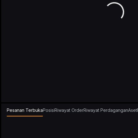
Pesanan Terbuka
Posisi
Riwayat Order
Riwayat Perdagangan
Aset