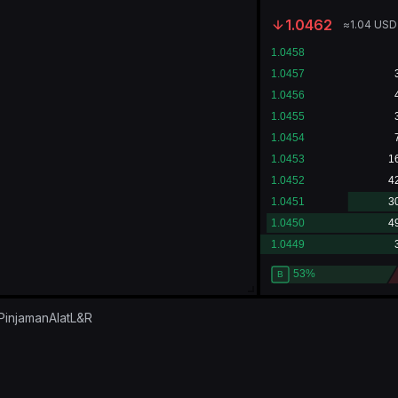
1.0462
≈
1.04
USD
Pinjaman
Alat
L&R