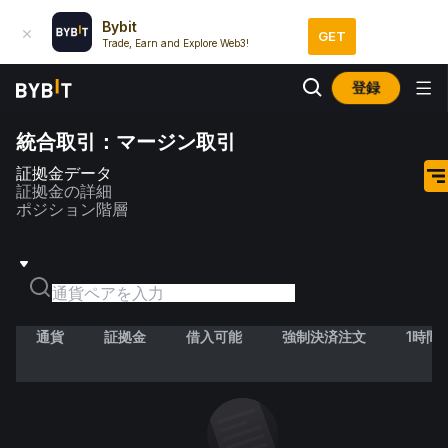
Bybit
GET
Trade, Earn and Explore Web3!
登録
統合取引：マージン取引
証拠金データ
証拠金の詳細
ポジション階層
通貨
証拠金
借入可能
強制決済注文
1時間