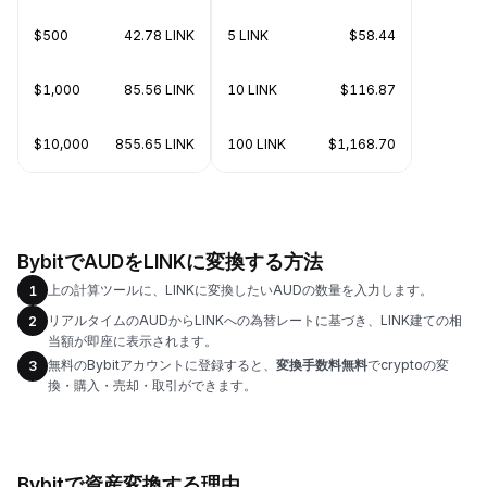
$500
42.78 LINK
5 LINK
$58.44
$1,000
85.56 LINK
10 LINK
$116.87
$10,000
855.65 LINK
100 LINK
$1,168.70
BybitでAUDをLINKに変換する方法
上の計算ツールに、LINKに変換したいAUDの数量を入力します。
1
リアルタイムのAUDからLINKへの為替レートに基づき、LINK建ての相
2
当額が即座に表示されます。
無料のBybitアカウントに登録すると、
変換手数料無料
でcryptoの変
3
換・購入・売却・取引ができます。
Bybitで資産変換する理由