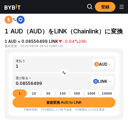
登録
ホーム
AUD to LINK
1 AUD（AUD）をLINK（Chainlink）に変換
1 AUD ≈ 0.08556499 LINK
▼
-0.94%
24h
最終更新
：
2026/08/08 06:53
(
GMT+0
)
支払う
AUD
受け取る ~
LINK
1
10
50
100
500
1000
10000
資産変換 AUD to LINK
手数料無料・350種類以上の暗号資産・40種類以上の法定通貨