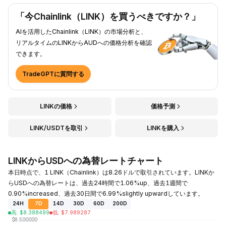
「今Chainlink（LINK）を買うべきですか？」
AIを活用したChainlink（LINK）の市場分析と、
リアルタイムのLINKからAUDへの価格分析を確認
できます。
TradeGPTに質問する
LINKの価格
価格予測
LINK/USDTを取引
LINKを購入
LINKからUSDへの為替レートチャート
本日時点で、1 LINK（Chainlink）は8.26ドルで取引されています。LINKか
らUSDへの為替レートは、過去24時間で1.06%up、過去1週間で
0.90%increased、過去30日間で6.99%slightly upwardしています。
24H
7D
14D
30D
60D
200D
高
:
$
8.388499
低
:
$
7.989287