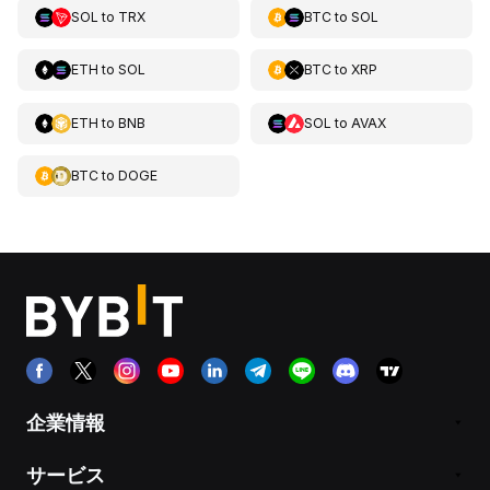
SOL
to
TRX
BTC
to
SOL
ETH
to
SOL
BTC
to
XRP
ETH
to
BNB
SOL
to
AVAX
BTC
to
DOGE
企業情報
サービス