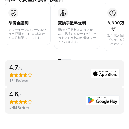
準備金証明
変換手数料無料
8,600万
ーザー
オンチェーンのマークルツ
隠れた手数料はありませ
リー証明で、1:1の準備金
ん。見積もりレートが、そ
取引高と流動
を毎月検証しています。
のままお支払いの最終レー
プクラスの取
トとなります。
いただけます
4.7
/ 5
47K Reviews
4.6
/ 5
1.4M Reviews