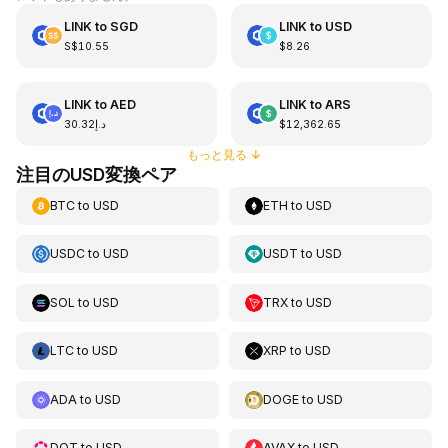
LINK
to
SGD
LINK
to
USD
S$10.55
$8.26
LINK
to
AED
LINK
to
ARS
د.إ30.32
$12,362.65
もっと見る
↓
注目のUSD変換ペア
BTC
to
USD
ETH
to
USD
USDC
to
USD
USDT
to
USD
SOL
to
USD
TRX
to
USD
LTC
to
USD
XRP
to
USD
ADA
to
USD
DOGE
to
USD
DOT
to
USD
AVAX
to
USD