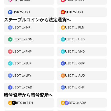
LINK
to
USD
SHIB
to
USD
ステーブルコインから法定通貨へ
USDT
to
INR
USDT
to
PLN
USDT
to
RON
USDT
to
USD
USDT
to
PHP
USDT
to
VND
USDT
to
EUR
USDT
to
GBP
USDT
to
JPY
USDT
to
AUD
USDT
to
CAD
USDT
to
CHF
暗号資産から暗号資産へ
BTC
to
ETH
BTC
to
ADA