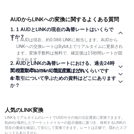
AUDからLINKへの変換に関するよくある質問
1. 1 AUDとLINKの現在の為替レートはいくらで
すか？
1 AUDは現在、約0.086 LINKに相当します。AUDから
LINKへの交換レートはBybit上でリアルタイムに更新され
ます。変換手数料は無料で、確定後は15秒間レートが固
定されます。
2. AUDとLINKの為替レートにおける、過去24時
間の変動率について教えてください。
3. 現在のChainlinkの流通量はどれくらいです
か？
4. 取引について学ぶための資料はどこにあります
か？
人気のLINK変換
LINKをリアルタイムのレートでUSDやその他の法定通貨に変換できます。
Bybitが集約したマーケットメイカーの提示価格に基づき、保有するLINKの
現在の価値を確認して安心して変換できます。レートは正確で、隠れたスプ
レッドもありません。