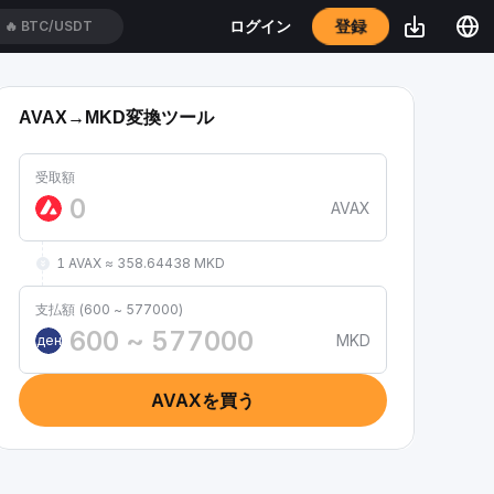
登録
ログイン
🔥
BTC/USDT
AVAX→MKD変換ツール
受取額
AVAX
1 AVAX ≈ 358.64438 MKD
支払額 (600 ~ 577000)
MKD
ден
AVAXを買う