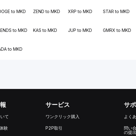
DOGE to MKD
ZEND to MKD
XRP to MKD
STAR to MKD
LENDS to MKD
KAS to MKD
JUP to MKD
GMRX to MKD
ADA to MKD
報
サービス
サポ
ついて
ワンクリック購入
よく
を体験
P2P取引
問い
の提