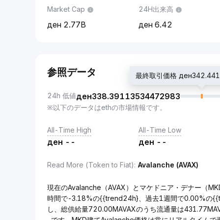
Market Cap
24H出来高
2.77B
6.42
参照データ
最終取引価格 ден342.441
24h 低値
ден
338.39113534472983
※以下のデータはethの市場情報です。
All-Time High
All-Time Low
ден
--
ден
--
Read More (Token to Fiat)
:
Avalanche (AVAX)
現在のAvalanche（AVAX）とマケドニア・デナー（MKD
時間で-3.18%の{{trend24h}、過去1週間で0.00%の
し、総供給量720.00MAVAXのうち流通量は431.77M
-です。MKD建てAvalanche価格は常にリアルタイムで