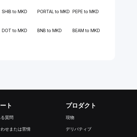
SHIB to MKD
PORTAL to MKD
PEPE to MKD
DOT to MKD
BNB to MKD
BEAM to MKD
ート
プロダクト
ある質問
現物
合わせまたは苦情
デリバティブ
出