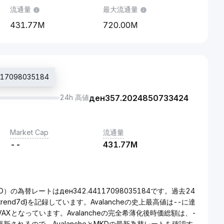
流通量
最大流通量
431.77M
720.00M
17098035184
24h 高値
ден
357.2024850733424
Market Cap
流通量
--
431.77M
）の為替レートはден342.44117098035184です。過去24
{{trend7d}を記録しています。Avalancheの史上最高値は--に達
AVAXとなっています。Avalancheの完全希薄化後時価総額は、-
更新されるので、AvalancheとMKDの最新為替レートを確認す