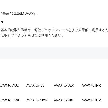
？
給量は720.00M AVAX）。
？
ーでは基本的な取引戦略や、弊社プラットフォームをより効果的に利用す
tデモ取引プログラムもぜひご利用ください。
AVAX to AUD
AVAX to ILS
AVAX to SEK
AVAX to INR
AVAX to TWD
AVAX to MXN
AVAX to HKD
AVAX to IDR