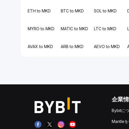
ETH to MKD
BTC to MKD
SOL to MKD
MYRO to MKD
MATIC to MKD
LTC to MKD
AVAX to MKD
ARB to MKD
AEVO to MKD
企業情
Bybitに
Mantle