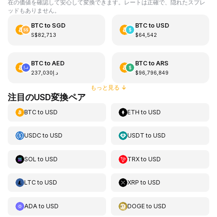
在の価値を確認して安心して変換できます。レートは正確で、隠れたスプレ
ッドもありません。
BTC
to
SGD
BTC
to
USD
S$82,713
$64,542
BTC
to
AED
BTC
to
ARS
د.إ237,030
$96,796,849
もっと見る
↓
注目のUSD変換ペア
BTC
to
USD
ETH
to
USD
USDC
to
USD
USDT
to
USD
SOL
to
USD
TRX
to
USD
LTC
to
USD
XRP
to
USD
ADA
to
USD
DOGE
to
USD