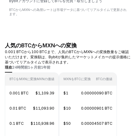
Bybitアカウントに登録してBTCを売買・取引しましょう
BTCからMXNへの為替レートは市場データに基づいてリアルタイムで更新され
ます。
人気のBTCからMXNへの変換
0.001 BTCから100 BTCまで、人気のBTCからMXNへの変換数量をご確認
いただけます。変換額は、Bybitが集約したマーケットメイカーの提示価格に
基づいてリアルタイムで表示されます。
現在
24時間前
1ヶ月前
1年前
BTCをMXNに変換
MXNの価値
MXNをBTCに変換
BTCの価値
0.001 BTC
$1,109.39
$1
0.00000090 BTC
0.01 BTC
$11,093.90
$10
0.00000901 BTC
0.1 BTC
$110,938.96
$50
0.00004507 BTC