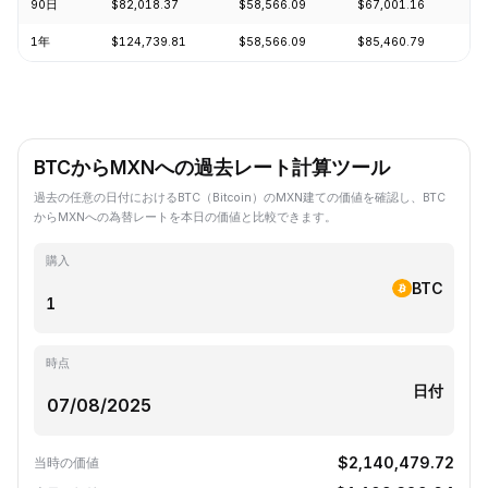
90日
$82,018.37
$58,566.09
$67,001.16
+
1年
$124,739.81
$58,566.09
$85,460.79
-
BTCからMXNへの過去レート計算ツール
過去の任意の日付におけるBTC（Bitcoin）のMXN建ての価値を確認し、BTC
からMXNへの為替レートを本日の価値と比較できます。
購入
BTC
時点
日付
$2,140,479.72
当時の価値