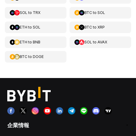
SOL
to
TRX
BTC
to
SOL
ETH
to
SOL
BTC
to
XRP
ETH
to
BNB
SOL
to
AVAX
BTC
to
DOGE
企業情報