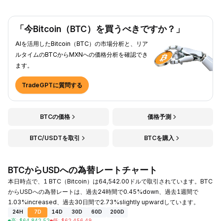
「今Bitcoin（BTC）を買うべきですか？」
AIを活用したBitcoin（BTC）の市場分析と、リア
ルタイムのBTCからMXNへの価格分析を確認でき
ます。
TradeGPTに質問する
BTCの価格
価格予測
BTC/USDTを取引
BTCを購入
BTCからUSDへの為替レートチャート
本日時点で、1 BTC（Bitcoin）は64,542.00ドルで取引されています。BTC
からUSDへの為替レートは、過去24時間で0.45%down、過去1週間で
1.03%increased、過去30日間で2.73%slightly upwardしています。
24H
7D
14D
30D
60D
200D
高
:
$
64,842.52
低
:
$
62,456.49