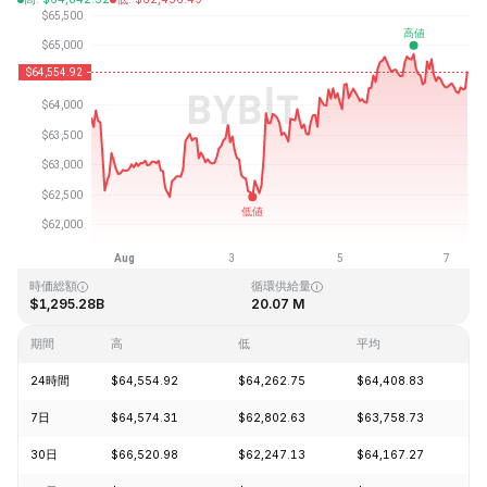
最終更新日時：2026-08-07、08:53 GMT+0
過去最高値
過去最低値
$126,080.00
$67.81
時価総額
循環供給量
$1,295.28B
20.07 M
期間
高
低
平均
変
24時間
$64,554.92
$64,262.75
$64,408.83
-
7日
$64,574.31
$62,802.63
$63,758.73
+
30日
$66,520.98
$62,247.13
$64,167.27
+