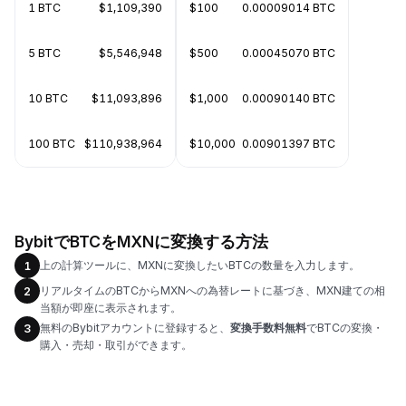
1 BTC
$1,109,390
$100
0.00009014 BTC
5 BTC
$5,546,948
$500
0.00045070 BTC
10 BTC
$11,093,896
$1,000
0.00090140 BTC
100 BTC
$110,938,964
$10,000
0.00901397 BTC
BybitでBTCをMXNに変換する方法
上の計算ツールに、MXNに変換したいBTCの数量を入力します。
1
リアルタイムのBTCからMXNへの為替レートに基づき、MXN建ての相
2
当額が即座に表示されます。
無料のBybitアカウントに登録すると、
変換手数料無料
でBTCの変換・
3
購入・売却・取引ができます。