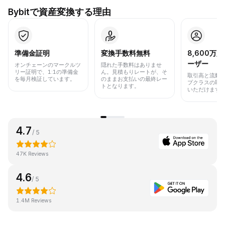
Bybitで資産変換する理由
準備金証明
変換手数料無料
8,600万
ーザー
オンチェーンのマークルツ
隠れた手数料はありませ
リー証明で、1:1の準備金
ん。見積もりレートが、そ
取引高と流動
を毎月検証しています。
のままお支払いの最終レー
プクラスの取
トとなります。
いただけます
4.7
/ 5
47K Reviews
4.6
/ 5
1.4M Reviews