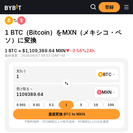
登録
ホーム
BTC to MXN
1 BTC（Bitcoin）をMXN（メキシコ・ペ
ソ）に変換
1 BTC ≈ $1,109,389.64 MXN
▼
-0.56%
24h
最終更新
：
2026/08/07 08:53
(
GMT+0
)
支払う
BTC
受け取る ~
MXN
0.001
0.01
0.1
1
5
10
100
資産変換 BTC to MXN
手数料無料・350種類以上の暗号資産・40種類以上の法定通貨