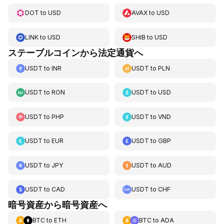
DOT
to
USD
AVAX
to
USD
LINK
to
USD
SHIB
to
USD
ステーブルコインから法定通貨へ
USDT
to
INR
USDT
to
PLN
USDT
to
RON
USDT
to
USD
USDT
to
PHP
USDT
to
VND
USDT
to
EUR
USDT
to
GBP
USDT
to
JPY
USDT
to
AUD
USDT
to
CAD
USDT
to
CHF
暗号資産から暗号資産へ
BTC
to
ETH
BTC
to
ADA