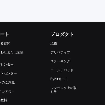
ート
プロダクト
ある質問
現物
合わせまたは苦情
デリバティブ
出
ステーキング
プセンター
ローンチパッド
ートセンター
Bybitカード
itへのご意見
ワンランク上の取
itアカデミー
引を
手数料