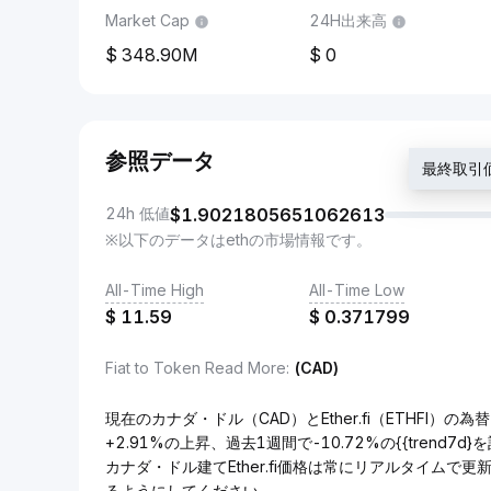
Market Cap
24H出来高
348.90M
0
参照データ
最終取引価格
24h 低値
$
1.9021805651062613
※以下のデータはethの市場情報です。
All-Time High
All-Time Low
$
11.59
$
0.371799
Fiat to Token Read More
:
(CAD)
現在のカナダ・ドル（CAD）とEther.fi（ETHFI）の為替
+2.91%の上昇、過去1週間で-10.72%の{{trend7
カナダ・ドル建てEther.fi価格は常にリアルタイムで
るようにしてください。