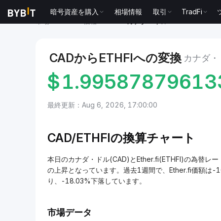
暗号資産を購入
相場情報
取引
TradFi
市場
Ether.fi 価格 ETHFI
カナダ・ドル to Ether.fi
CADからETHFIへの変換
カナダ・ド
$
1.99587879613
最終更新：Aug 6, 2026, 17:00:00
CAD/
ETHFIの換算チャート
本日のカナダ・ドル(CAD)とEther.fi(ETHFI)の為替レー
の上昇となっています。過去1週間で、Ether.fi価額は-1
り、-18.03%下落しています。
市場データ