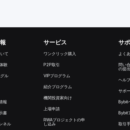
報
サービス
サポ
ついて
ワンクリック購入
よく
を体験
P2P取引
問い
の提
式グル
VIPプログラム
ヘル
紹介プログラム
サポ
機関投資家向け
情報
Byb
上場申請
示書
Byb
RWAプロジェクトの申
ンネル
し込み
取引