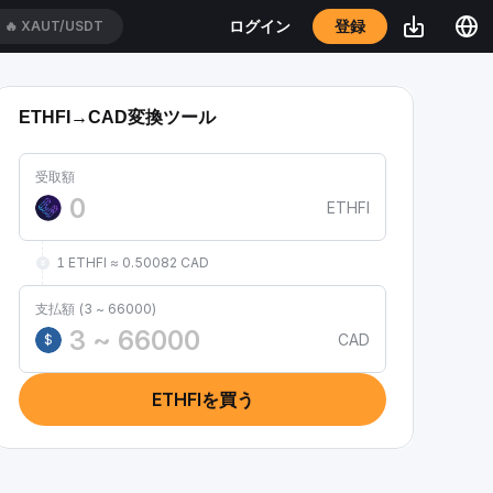
登録
ログイン
🔥
XAUT/USDT
ETHFI→CAD変換ツール
受取額
ETHFI
1 ETHFI ≈ 0.50082 CAD
支払額 (3 ~ 66000)
CAD
$
ETHFIを買う