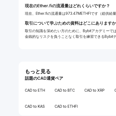
現在の
Ether.fi
の流通量はどれくらいですか？
現在、Ether.fiの流通量は973.47METHFIです（総供給量は
取引について学ぶための資料はどこにありますか
取引の知識を深めたい方のために、Bybitアカデミ
金銭的なリスクを負うことなく取引を練習できるBybi
もっと見る
話題のCAD通貨ペア
CAD to ETH
CAD to BTC
CAD to XRP
CAD to KAS
CAD to ETHFI