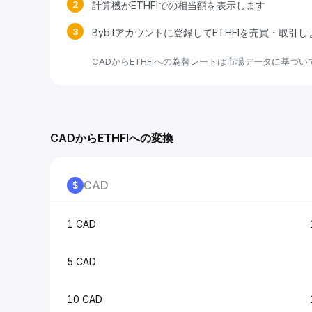
2
計算機がETHFIでの相当額を表示します
3
Bybitアカウントに登録してETHFIを売買・取引
CADからETHFIへの為替レートは市場データに基づ
CADからETHFIへの変換
CAD
1 CAD
5 CAD
10 CAD