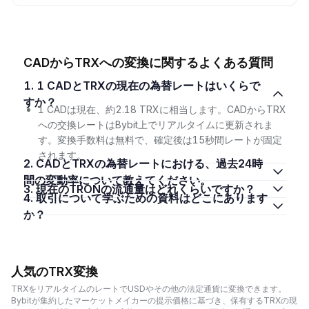
CADからTRXへの変換に関するよくある質問
1. 1 CADとTRXの現在の為替レートはいくらで
すか？
1 CADは現在、約2.18 TRXに相当します。CADからTRX
への交換レートはBybit上でリアルタイムに更新されま
す。変換手数料は無料で、確定後は15秒間レートが固定
されます。
2. CADとTRXの為替レートにおける、過去24時
間の変動率について教えてください。
3. 現在のTRONの流通量はどれくらいですか？
4. 取引について学ぶための資料はどこにあります
か？
人気のTRX変換
TRXをリアルタイムのレートでUSDやその他の法定通貨に変換できます。
Bybitが集約したマーケットメイカーの提示価格に基づき、保有するTRXの現