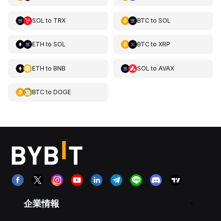
SOL
to
TRX
BTC
to
SOL
ETH
to
SOL
BTC
to
XRP
ETH
to
BNB
SOL
to
AVAX
BTC
to
DOGE
企業情報