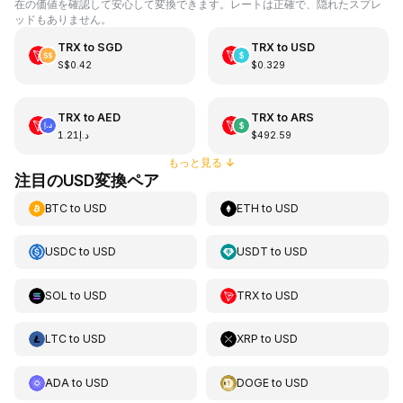
在の価値を確認して安心して変換できます。レートは正確で、隠れたスプレ
ッドもありません。
TRX
to
SGD
TRX
to
USD
S$0.42
$0.329
TRX
to
AED
TRX
to
ARS
د.إ1.21
$492.59
もっと見る
↓
注目のUSD変換ペア
BTC
to
USD
ETH
to
USD
USDC
to
USD
USDT
to
USD
SOL
to
USD
TRX
to
USD
LTC
to
USD
XRP
to
USD
ADA
to
USD
DOGE
to
USD