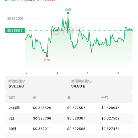
最終更新日時：2026-08-08、22:20 GMT+0
過去最高値
過去最低値
$0.431288
$0.001804
時価総額
循環供給量
$31.18B
94.89 B
期間
高
低
平均
24時間
$0.328529
$0.327567
$0.328048
+
7日
$0.328706
$0.326387
$0.327509
+
30日
$0.332011
$0.322568
$0.327474
-