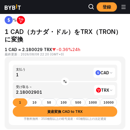
登録
ホーム
CAD to TRX
1 CAD（カナダ・ドル）をTRX（TRON）
に変換
1 CAD ≈ 2.180029 TRX
▼
-0.36%
24h
最終更新
：
2026/08/08 22:20
(
GMT+0
)
支払う
CAD
受け取る ~
TRX
1
10
50
100
500
1000
10000
資産変換 CAD to TRX
手数料無料・350種類以上の暗号資産・40種類以上の法定通貨