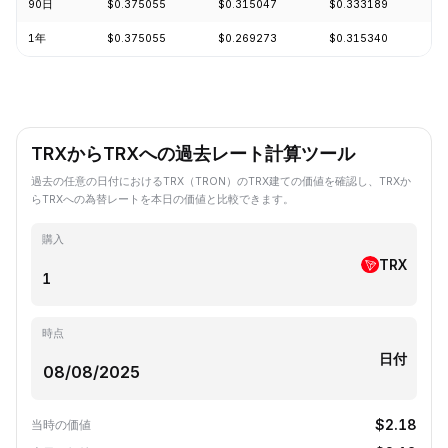
90日
$0.375055
$0.315047
$0.333189
+
1年
$0.375055
$0.269273
$0.315340
-
TRXからTRXへの過去レート計算ツール
過去の任意の日付におけるTRX（TRON）のTRX建ての価値を確認し、TRXか
らTRXへの為替レートを本日の価値と比較できます。
購入
TRX
時点
日付
$2.18
当時の価値