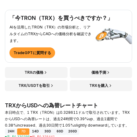
「今TRON（TRX）を買うべきですか？」
AIを活用したTRON（TRX）の市場分析と、リア
ルタイムのTRXからCADへの価格分析を確認でき
ます。
TradeGPTに質問する
TRXの価格
価格予測
TRX/USDTを取引
TRXを購入
TRXからUSDへの為替レートチャート
本日時点で、1 TRX（TRON）は0.328611ドルで取引されています。TRX
からUSDへの為替レートは、過去24時間で0.39%up、過去1週間で
0.38%increased、過去30日間で1.05%slightly downwardしています。
24H
7D
14D
30D
60D
200D
高
:
$
0.330395
低
:
$
0.325441