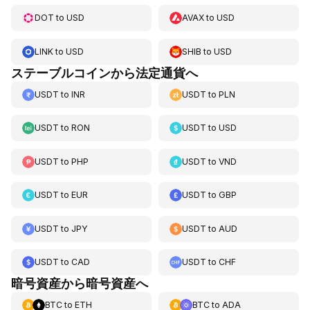
DOT
to
USD
AVAX
to
USD
LINK
to
USD
SHIB
to
USD
ステーブルコインから法定通貨へ
USDT
to
INR
USDT
to
PLN
USDT
to
RON
USDT
to
USD
USDT
to
PHP
USDT
to
VND
USDT
to
EUR
USDT
to
GBP
USDT
to
JPY
USDT
to
AUD
USDT
to
CAD
USDT
to
CHF
暗号資産から暗号資産へ
BTC
to
ETH
BTC
to
ADA