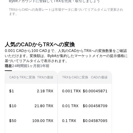
Bybitアカウントに登録してTRXを売買・取引しましょう
TRXからCADへの為替レートは市場データに基づいてリアルタイムで更新され
ます。
人気のCADからTRXへの変換
0.001 CADから100 CADまで、人気のCADからTRXへの変換数量をご確認
いただけます。変換額は、Bybitが集約したマーケットメイカーの提示価格に
基づいてリアルタイムで表示されます。
現在
24時間前
1ヶ月前
1年前
CADをTRXに変換
TRXの価値
TRXをCADに変換
CADの価値
$1
2.18 TRX
0.001 TRX
$0.00045871
$10
21.80 TRX
0.01 TRX
$0.00458709
$50
109.00 TRX
0.1 TRX
$0.04587095