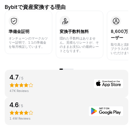
Bybitで資産変換する理由
準備金証明
変換手数料無料
8,600万
ーザー
オンチェーンのマークルツ
隠れた手数料はありませ
リー証明で、1:1の準備金
ん。見積もりレートが、そ
取引高と流動
を毎月検証しています。
のままお支払いの最終レー
プクラスの取
トとなります。
いただけます
4.7
/ 5
47K Reviews
4.6
/ 5
1.4M Reviews