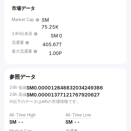
市場データ
Market Cap
75.25K
24H出来高
0
流通量
405.67T
最大流通量
1.00P
参照データ
24h 低値
SM
0.000012848832034249386
24h 高値
SM
0.00001377121767920627
※以下のデータはethの市場情報です。
All-Time High
All-Time Low
SM
--
SM
--
Market Cap
流通量