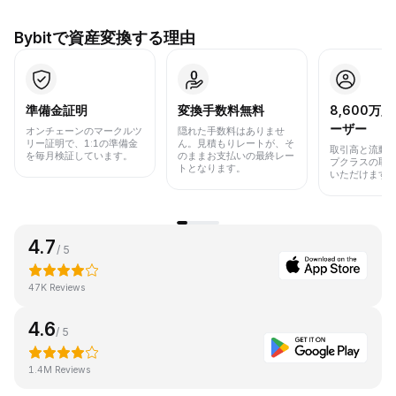
Bybitで資産変換する理由
準備金証明
変換手数料無料
8,600万
ーザー
オンチェーンのマークルツ
隠れた手数料はありませ
リー証明で、1:1の準備金
ん。見積もりレートが、そ
取引高と流動
を毎月検証しています。
のままお支払いの最終レー
プクラスの取
トとなります。
いただけます
4.7
/ 5
47K Reviews
4.6
/ 5
1.4M Reviews