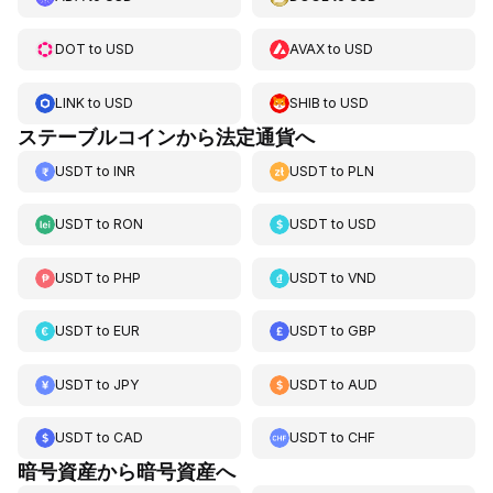
DOT
to
USD
AVAX
to
USD
LINK
to
USD
SHIB
to
USD
ステーブルコインから法定通貨へ
USDT
to
INR
USDT
to
PLN
USDT
to
RON
USDT
to
USD
USDT
to
PHP
USDT
to
VND
USDT
to
EUR
USDT
to
GBP
USDT
to
JPY
USDT
to
AUD
USDT
to
CAD
USDT
to
CHF
暗号資産から暗号資産へ