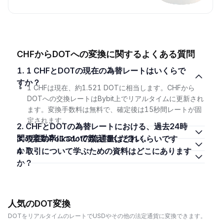
CHFからDOTへの変換に関するよくある質問
1. 1 CHFとDOTの現在の為替レートはいくらで
すか？
1 CHFは現在、約1.521 DOTに相当します。CHFから
DOTへの交換レートはBybit上でリアルタイムに更新され
ます。変換手数料は無料で、確定後は15秒間レートが固
定されます。
2. CHFとDOTの為替レートにおける、過去24時
間の変動率について教えてください。
3. 現在のPolkadotの流通量はどれくらいです
か？
4. 取引について学ぶための資料はどこにあります
か？
人気のDOT変換
DOTをリアルタイムのレートでUSDやその他の法定通貨に変換できます。