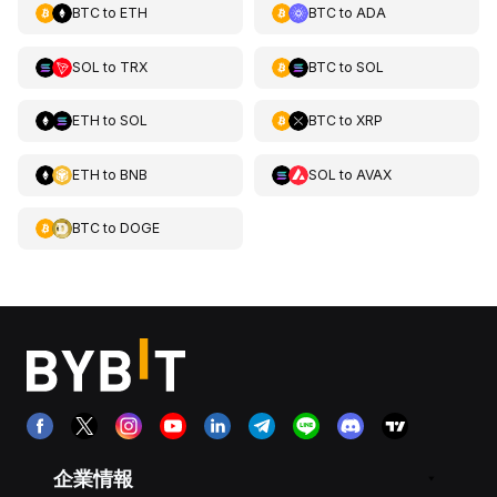
BTC
to
ETH
BTC
to
ADA
SOL
to
TRX
BTC
to
SOL
ETH
to
SOL
BTC
to
XRP
ETH
to
BNB
SOL
to
AVAX
BTC
to
DOGE
企業情報