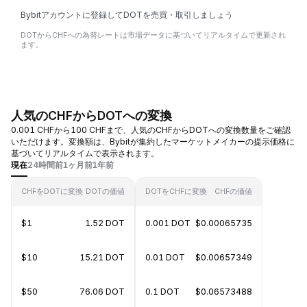
Bybitアカウントに登録してDOTを売買・取引しましょう
DOTからCHFへの為替レートは市場データに基づいてリアルタイムで更新され
ます。
人気のCHFからDOTへの変換
0.001 CHFから100 CHFまで、人気のCHFからDOTへの変換数量をご確認
いただけます。変換額は、Bybitが集約したマーケットメイカーの提示価格に
基づいてリアルタイムで表示されます。
現在
24時間前
1ヶ月前
1年前
CHFをDOTに変換
DOTの価値
DOTをCHFに変換
CHFの価値
$1
1.52 DOT
0.001 DOT
$0.00065735
$10
15.21 DOT
0.01 DOT
$0.00657349
$50
76.06 DOT
0.1 DOT
$0.06573488