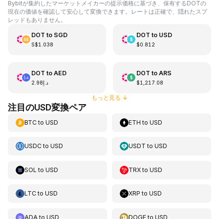
Bybitが集約したマーケットメイカーの提示価格に基づき、保有するDOTの
現在の価値を確認して安心して変換できます。レートは正確で、隠れたスプ
レッドもありません。
DOT
to
SGD
DOT
to
USD
S$1.038
$0.812
DOT
to
AED
DOT
to
ARS
د.إ2.98
$1,217.08
もっと見る
↓
注目のUSD変換ペア
BTC
to
USD
ETH
to
USD
USDC
to
USD
USDT
to
USD
SOL
to
USD
TRX
to
USD
LTC
to
USD
XRP
to
USD
ADA
to
USD
DOGE
to
USD