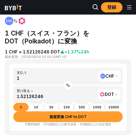
登録
ホーム
CHF to DOT
1 CHF（スイス・フラン）を
DOT（Polkadot）に変換
1 CHF ≈ 1.52126246 DOT
▲
+1.37%
24h
最終更新
：
2026/08/09 03:59
(
GMT+0
)
支払う
CHF
受け取る ~
DOT
1
10
50
100
500
1000
10000
資産変換 CHF to DOT
手数料無料・350種類以上の暗号資産・40種類以上の法定通貨