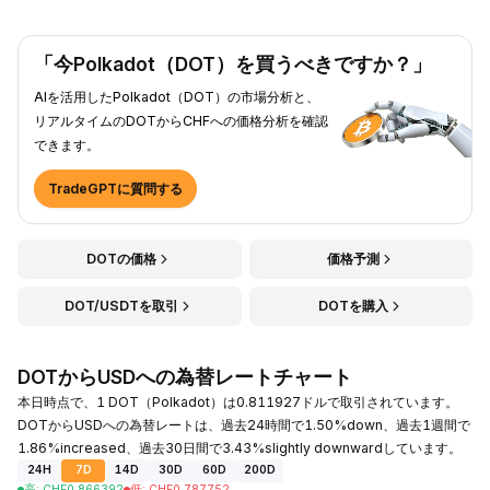
「今Polkadot（DOT）を買うべきですか？」
AIを活用したPolkadot（DOT）の市場分析と、
リアルタイムのDOTからCHFへの価格分析を確認
できます。
TradeGPTに質問する
DOTの価格
価格予測
DOT/USDTを取引
DOTを購入
DOTからUSDへの為替レートチャート
本日時点で、1 DOT（Polkadot）は0.811927ドルで取引されています。
DOTからUSDへの為替レートは、過去24時間で1.50%down、過去1週間で
1.86%increased、過去30日間で3.43%slightly downwardしています。
24H
7D
14D
30D
60D
200D
高
:
CHF
0.866392
低
:
CHF
0.787752