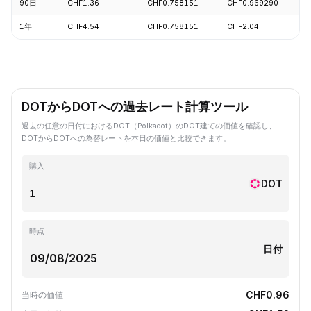
90日
CHF1.36
CHF0.758151
CHF0.969290
1年
CHF4.54
CHF0.758151
CHF2.04
DOTからDOTへの過去レート計算ツール
過去の任意の日付におけるDOT（Polkadot）のDOT建ての価値を確認し、
DOTからDOTへの為替レートを本日の価値と比較できます。
購入
DOT
時点
日付
CHF0.96
当時の価値