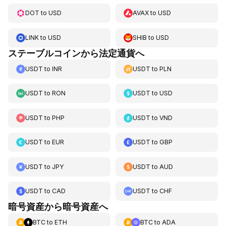
DOT
to
USD
AVAX
to
USD
LINK
to
USD
SHIB
to
USD
ステーブルコインから法定通貨へ
USDT
to
INR
USDT
to
PLN
USDT
to
RON
USDT
to
USD
USDT
to
PHP
USDT
to
VND
USDT
to
EUR
USDT
to
GBP
USDT
to
JPY
USDT
to
AUD
USDT
to
CAD
USDT
to
CHF
暗号資産から暗号資産へ
BTC
to
ETH
BTC
to
ADA