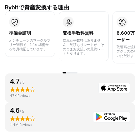
Bybitで資産変換する理由
準備金証明
変換手数料無料
8,600万
ーザー
オンチェーンのマークルツ
隠れた手数料はありませ
リー証明で、1:1の準備金
ん。見積もりレートが、そ
取引高と流動
を毎月検証しています。
のままお支払いの最終レー
プクラスの取
トとなります。
いただけます
4.7
/ 5
47K Reviews
4.6
/ 5
1.4M Reviews