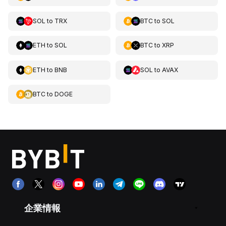
SOL
to
TRX
BTC
to
SOL
ETH
to
SOL
BTC
to
XRP
ETH
to
BNB
SOL
to
AVAX
BTC
to
DOGE
企業情報