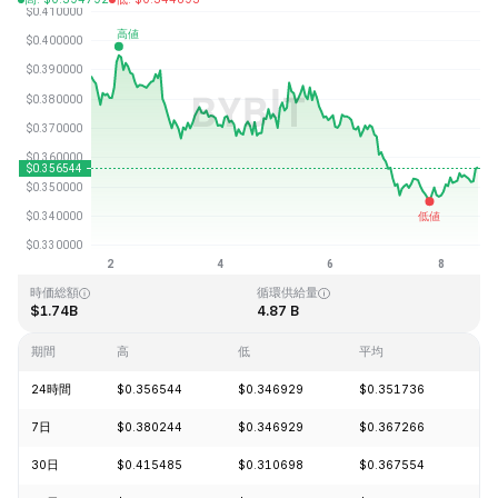
最終更新日時：2026-08-08、15:53 GMT+0
過去最高値
過去最低値
$2.14
$0.082171
時価総額
循環供給量
$1.74B
4.87 B
期間
高
低
平均
変
24時間
$0.356544
$0.346929
$0.351736
+1
7日
$0.380244
$0.346929
$0.367266
-8
30日
$0.415485
$0.310698
$0.367554
+1