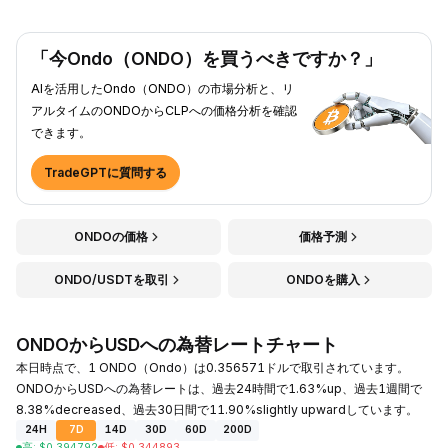
「今Ondo（ONDO）を買うべきですか？」
AIを活用したOndo（ONDO）の市場分析と、リ
アルタイムのONDOからCLPへの価格分析を確認
できます。
TradeGPTに質問する
ONDOの価格
価格予測
ONDO/USDTを取引
ONDOを購入
ONDOからUSDへの為替レートチャート
本日時点で、1 ONDO（Ondo）は0.356571ドルで取引されています。
ONDOからUSDへの為替レートは、過去24時間で1.63%up、過去1週間で
8.38%decreased、過去30日間で11.90%slightly upwardしています。
24H
7D
14D
30D
60D
200D
高
:
$
0.394792
低
:
$
0.344893