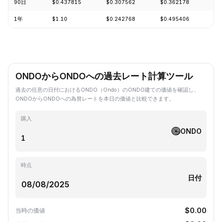
90日
$0.437815
$0.307562
$0.362178
-1
1年
$1.10
$0.242768
$0.495406
-6
ONDOからONDOへの過去レート計算ツール
過去の任意の日付におけるONDO（Ondo）のONDO建ての価値を確認し、
ONDOからONDOへの為替レートを本日の価値と比較できます。
購入
ONDO
時点
日付
$0.00
当時の価値