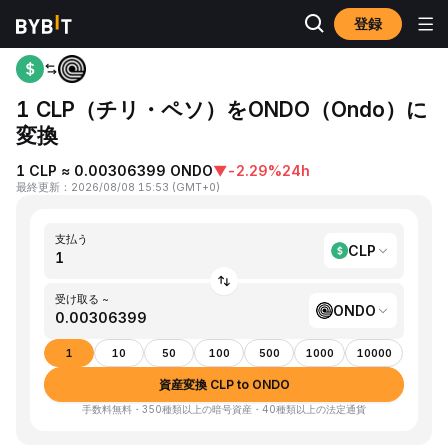
登録
ホーム
CLP to ONDO
1 CLP（チリ・ペソ）をONDO（Ondo）に
変換
1 CLP ≈ 0.00306399 ONDO
▼
-2.29%
24h
最終更新
：
2026/08/08 15:53
(
GMT+0
)
支払う
CLP
受け取る ~
ONDO
1
10
50
100
500
1000
10000
資産変換 CLP to ONDO
手数料無料・350種類以上の暗号資産・40種類以上の法定通貨