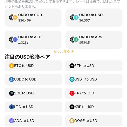
現在の価値を確認して安心して変換できます。レートは正確で、隠れたスプ
レッドもありません。
ONDO
to
SGD
ONDO
to
USD
S$0.456
$0.357
ONDO
to
AED
ONDO
to
ARS
د.إ1.31
$534.5
もっと見る
↓
注目のUSD変換ペア
BTC
to
USD
ETH
to
USD
USDC
to
USD
USDT
to
USD
SOL
to
USD
TRX
to
USD
LTC
to
USD
XRP
to
USD
ADA
to
USD
DOGE
to
USD