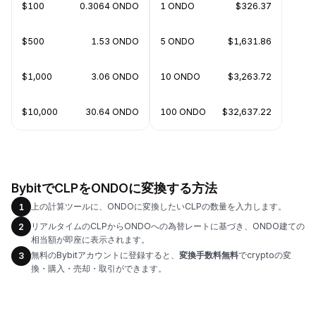
$100
0.3064 ONDO
1 ONDO
$326.37
$500
1.53 ONDO
5 ONDO
$1,631.86
$1,000
3.06 ONDO
10 ONDO
$3,263.72
$10,000
30.64 ONDO
100 ONDO
$32,637.22
BybitでCLPをONDOに変換する方法
上の計算ツールに、ONDOに変換したいCLPの数量を入力します。
1
リアルタイムのCLPからONDOへの為替レートに基づき、ONDO建ての
2
相当額が即座に表示されます。
無料のBybitアカウントに登録すると、
変換手数料無料
でcryptoの変
3
換・購入・売却・取引ができます。