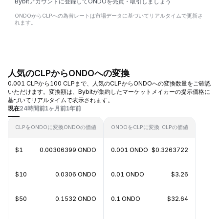
Bybitアカウントに登録してONDOを売買・取引しましょう
ONDOからCLPへの為替レートは市場データに基づいてリアルタイムで更新さ
れます。
人気のCLPからONDOへの変換
0.001 CLPから100 CLPまで、人気のCLPからONDOへの変換数量をご確認
いただけます。変換額は、Bybitが集約したマーケットメイカーの提示価格に
基づいてリアルタイムで表示されます。
現在
24時間前
1ヶ月前
1年前
CLPをONDOに変換
ONDOの価値
ONDOをCLPに変換
CLPの価値
$1
0.00306399 ONDO
0.001 ONDO
$0.3263722
$10
0.0306 ONDO
0.01 ONDO
$3.26
$50
0.1532 ONDO
0.1 ONDO
$32.64