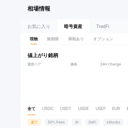
相場情報
お気に入り
暗号資産
TradFi
現物
無期限
満期あり
オプション
値上がり銘柄
通貨ペア
価格
24H Change
全て
USDC
USDT
USDE
USD1
EUR
全て
50% Fees
AI
DeFi
xStocks