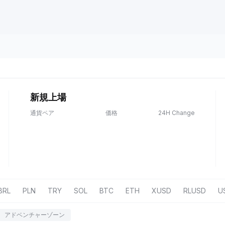
新規上場
通貨ペア
価格
24H Change
BRL
PLN
TRY
SOL
BTC
ETH
XUSD
RLUSD
U
アドベンチャーゾーン