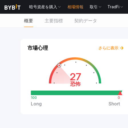
暗号資産を購入
相場情報
取引
TradFi
概要
主要指標
契約データ
市場心理
さらに表示
27
恐怖
100
0
Long
Short