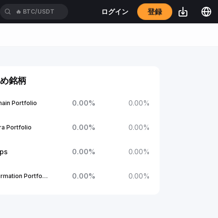
登録
ログイン
🔥
BTC/USDT
め銘柄
0.00
%
0.00
%
ain Portfolio
0.00
%
0.00
%
a Portfolio
ups
0.00
%
0.00
%
0.00
%
0.00
%
1Confirmation Portfolio