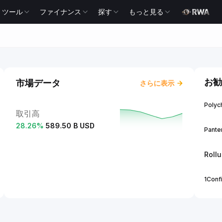
ツール
ファイナンス
探す
もっと見る
お勧
市場データ
さらに表示
Polych
取引高
28.26
%
589.50 B USD
Panter
Roll