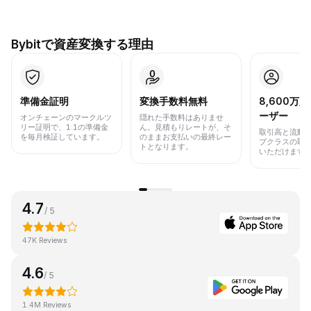
Bybitで資産変換する理由
準備金証明
変換手数料無料
8,600万
ーザー
オンチェーンのマークルツ
隠れた手数料はありませ
リー証明で、1:1の準備金
ん。見積もりレートが、そ
取引高と流動
を毎月検証しています。
のままお支払いの最終レー
プクラスの取
トとなります。
いただけます
4.7
/ 5
47K Reviews
4.6
/ 5
1.4M Reviews