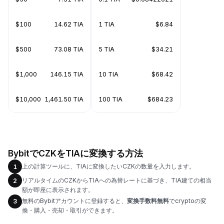
$100
14.62 TIA
1 TIA
$6.84
$500
73.08 TIA
5 TIA
$34.21
$1,000
146.15 TIA
10 TIA
$68.42
$10,000
1,461.50 TIA
100 TIA
$684.23
BybitでCZKをTIAに変換する方法
上の計算ツールに、TIAに変換したいCZKの数量を入力します。
1
リアルタイムのCZKからTIAへの為替レートに基づき、TIA建ての相当
2
額が即座に表示されます。
無料のBybitアカウントに登録すると、
変換手数料無料
でcryptoの変
3
換・購入・売却・取引ができます。