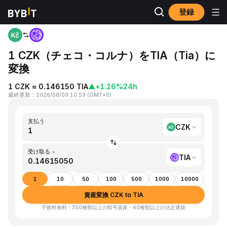
登録
ホーム
CZK to TIA
1 CZK（チェコ・コルナ）をTIA（Tia）に
変換
1 CZK ≈ 0.146150 TIA
▲
+1.26%
24h
最終更新
：
2026/08/09 10:59
(
GMT+0
)
支払う
CZK
受け取る ~
TIA
1
10
50
100
500
1000
10000
資産変換 CZK to TIA
手数料無料・350種類以上の暗号資産・40種類以上の法定通貨