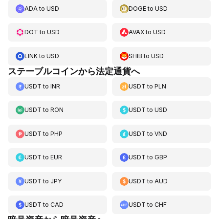
ADA
to
USD
DOGE
to
USD
DOT
to
USD
AVAX
to
USD
LINK
to
USD
SHIB
to
USD
ステーブルコインから法定通貨へ
USDT
to
INR
USDT
to
PLN
USDT
to
RON
USDT
to
USD
USDT
to
PHP
USDT
to
VND
USDT
to
EUR
USDT
to
GBP
USDT
to
JPY
USDT
to
AUD
USDT
to
CAD
USDT
to
CHF