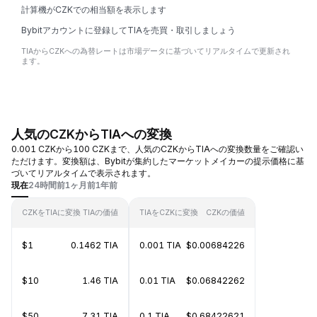
計算機がCZKでの相当額を表示します
Bybitアカウントに登録してTIAを売買・取引しましょう
TIAからCZKへの為替レートは市場データに基づいてリアルタイムで更新され
ます。
人気のCZKからTIAへの変換
0.001 CZKから100 CZKまで、人気のCZKからTIAへの変換数量をご確認い
ただけます。変換額は、Bybitが集約したマーケットメイカーの提示価格に基
づいてリアルタイムで表示されます。
現在
24時間前
1ヶ月前
1年前
CZKをTIAに変換
TIAの価値
TIAをCZKに変換
CZKの価値
$1
0.1462 TIA
0.001 TIA
$0.00684226
$10
1.46 TIA
0.01 TIA
$0.06842262
$50
7.31 TIA
0.1 TIA
$0.68422621