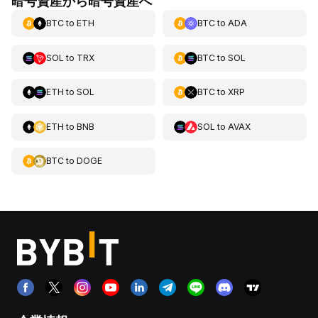
暗号資産から暗号資産へ
BTC
to
ETH
BTC
to
ADA
SOL
to
TRX
BTC
to
SOL
ETH
to
SOL
BTC
to
XRP
ETH
to
BNB
SOL
to
AVAX
BTC
to
DOGE