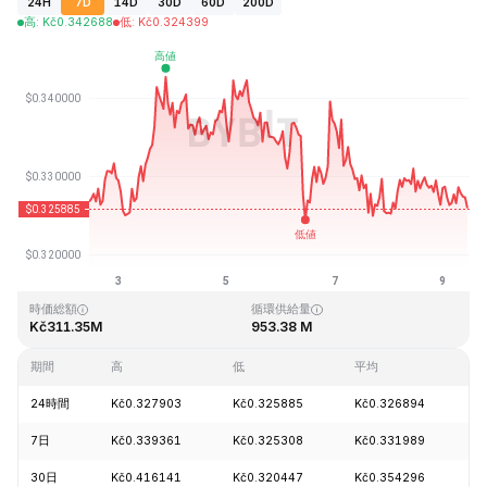
24H
7D
14D
30D
60D
200D
高
:
Kč
0.342688
低
:
Kč
0.324399
最終更新日時：2026-08-09、10:59 GMT+0
過去最高値
過去最低値
Kč20.85
Kč0.279235
時価総額
循環供給量
Kč311.35M
953.38 M
期間
高
低
平均
24時間
Kč0.327903
Kč0.325885
Kč0.326894
-
7日
Kč0.339361
Kč0.325308
Kč0.331989
-
30日
Kč0.416141
Kč0.320447
Kč0.354296
-