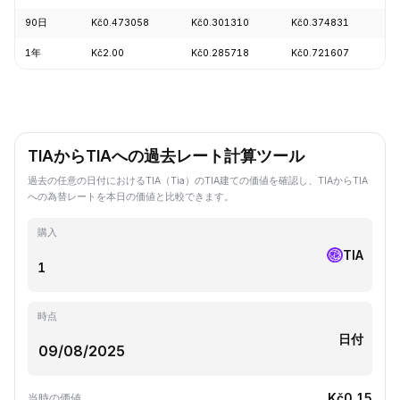
90日
Kč0.473058
Kč0.301310
Kč0.374831
+
1年
Kč2.00
Kč0.285718
Kč0.721607
-
TIAからTIAへの過去レート計算ツール
過去の任意の日付におけるTIA（Tia）のTIA建ての価値を確認し、TIAからTIA
への為替レートを本日の価値と比較できます。
購入
TIA
時点
日付
Kč0.15
当時の価値