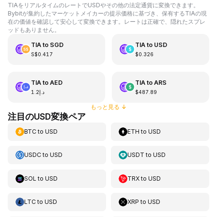
TIAをリアルタイムのレートでUSDやその他の法定通貨に変換できます。
Bybitが集約したマーケットメイカーの提示価格に基づき、保有するTIAの現
在の価値を確認して安心して変換できます。レートは正確で、隠れたスプレ
ッドもありません。
TIA
to
SGD
TIA
to
USD
S$0.417
$0.326
TIA
to
AED
TIA
to
ARS
د.إ1.2
$487.89
もっと見る
↓
注目のUSD変換ペア
BTC
to
USD
ETH
to
USD
USDC
to
USD
USDT
to
USD
SOL
to
USD
TRX
to
USD
LTC
to
USD
XRP
to
USD