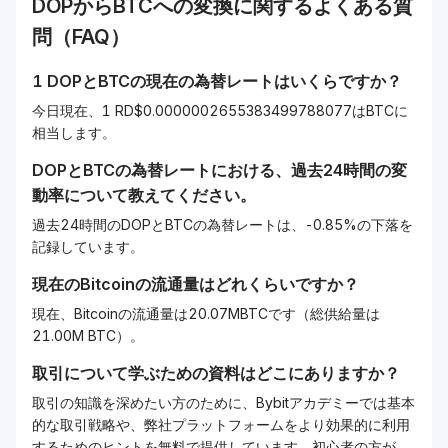
DOP
から
BTC
への変換に関するよくある質
問（FAQ）
1
DOP
と
BTC
の現在の為替レートはいくらですか？
今日現在、1 RD$0.0000002655383499788077はBTCに
相当します。
DOP
と
BTC
の為替レートにおける、過去24時間の変
動率について教えてください。
過去24時間のDOPとBTCの為替レートは、-0.85%の下落を
記録しています。
現在の
Bitcoin
の流通量はどれくらいですか？
現在、Bitcoinの流通量は20.07MBTCです（総供給量は
21.00M BTC）。
取引について学ぶための資料はどこにありますか？
取引の知識を深めたい方のために、Bybitアカデミーでは基本
的な取引戦略や、弊社プラットフォームをより効果的に利用
するためのヒントを無料で提供しています。初心者の方が、