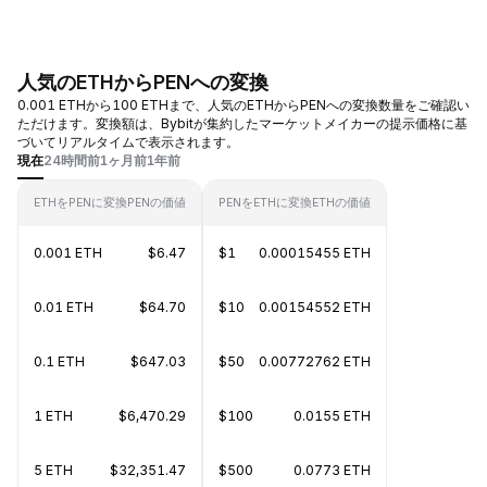
人気のETHからPENへの変換
0.001 ETHから100 ETHまで、人気のETHからPENへの変換数量をご確認い
ただけます。変換額は、Bybitが集約したマーケットメイカーの提示価格に基
づいてリアルタイムで表示されます。
現在
24時間前
1ヶ月前
1年前
ETHをPENに変換
PENの価値
PENをETHに変換
ETHの価値
0.001 ETH
$6.47
$1
0.00015455 ETH
0.01 ETH
$64.70
$10
0.00154552 ETH
0.1 ETH
$647.03
$50
0.00772762 ETH
1 ETH
$6,470.29
$100
0.0155 ETH
5 ETH
$32,351.47
$500
0.0773 ETH