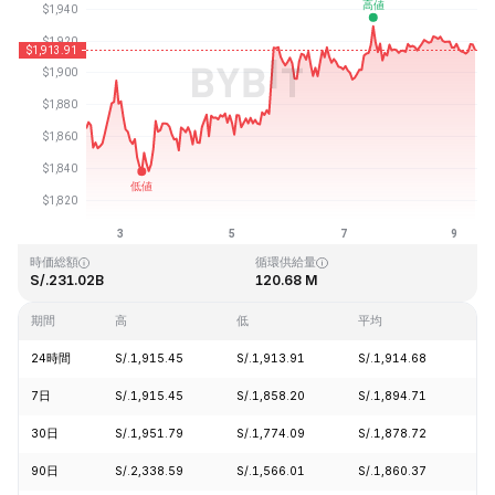
最終更新日時：2026-08-09、08:55 GMT+0
過去最高値
過去最低値
S/.4,946.05
S/.0.432979
時価総額
循環供給量
S/.231.02B
120.68 M
期間
高
低
平均
変
24時間
S/.1,915.45
S/.1,913.91
S/.1,914.68
-
7日
S/.1,915.45
S/.1,858.20
S/.1,894.71
+
30日
S/.1,951.79
S/.1,774.09
S/.1,878.72
+
90日
S/.2,338.59
S/.1,566.01
S/.1,860.37
+