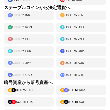
ステーブルコインから法定通貨へ
USDT
to
INR
USDT
to
PLN
USDT
to
RON
USDT
to
USD
USDT
to
PHP
USDT
to
VND
USDT
to
EUR
USDT
to
GBP
USDT
to
JPY
USDT
to
AUD
USDT
to
CAD
USDT
to
CHF
暗号資産から暗号資産へ
BTC
to
ETH
BTC
to
ADA
SOL
to
TRX
BTC
to
SOL