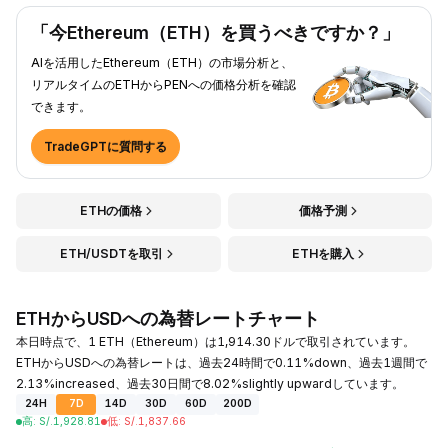
「今Ethereum（ETH）を買うべきですか？」
AIを活用したEthereum（ETH）の市場分析と、
リアルタイムのETHからPENへの価格分析を確認
できます。
TradeGPTに質問する
ETHの価格
価格予測
ETH/USDTを取引
ETHを購入
ETHからUSDへの為替レートチャート
本日時点で、1 ETH（Ethereum）は1,914.30ドルで取引されています。
ETHからUSDへの為替レートは、過去24時間で0.11%down、過去1週間で
2.13%increased、過去30日間で8.02%slightly upwardしています。
24H
7D
14D
30D
60D
200D
高
:
S/.
1,928.81
低
:
S/.
1,837.66