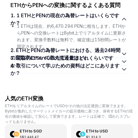
ETHからPENへの変換に関するよくある質問
1. 1 ETHとPENの現在の為替レートはいくらです
か？
1 ETHは現在、約6,470.294 PENに相当します。ETHか
らPENへの交換レートはBybit上でリアルタイムに更新さ
れます。変換手数料は無料で、確定後は15秒間レートが
固定されます。
2. ETHとPENの為替レートにおける、過去24時間
の変動率について教えてください。
3. 現在のEthereumの流通量はどれくらいです
か？
4. 取引について学ぶための資料はどこにあります
か？
人気のETH変換
ETHをリアルタイムのレートでUSDやその他の法定通貨に変換できます。
Bybitが集約したマーケットメイカーの提示価格に基づき、保有するETHの現
在の価値を確認して安心して変換できます。レートは正確で、隠れたスプレ
ッドもありません。
ETH
to
SGD
ETH
to
USD
S$2,446.47
$1,914.3