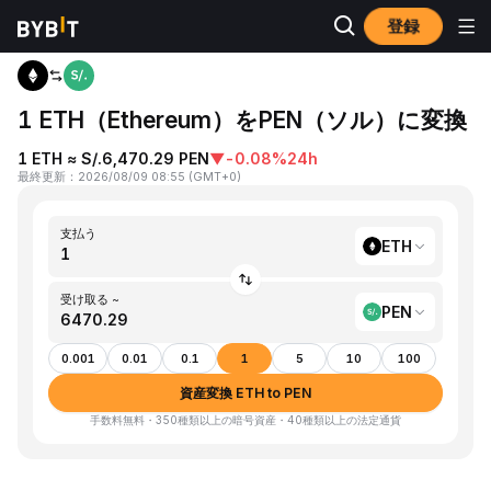
登録
ホーム
ETH to PEN
1 ETH（Ethereum）をPEN（ソル）に変換
1 ETH ≈ S/.6,470.29 PEN
▼
-0.08%
24h
最終更新
：
2026/08/09 08:55
(
GMT+0
)
支払う
ETH
受け取る ~
PEN
0.001
0.01
0.1
1
5
10
100
資産変換 ETH to PEN
手数料無料・350種類以上の暗号資産・40種類以上の法定通貨