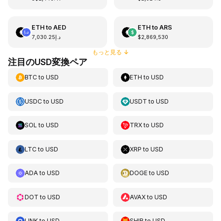
ETH
to
AED
ETH
to
ARS
د.إ7,030.25
$2,869,530
もっと見る
↓
注目のUSD変換ペア
BTC
to
USD
ETH
to
USD
USDC
to
USD
USDT
to
USD
SOL
to
USD
TRX
to
USD
LTC
to
USD
XRP
to
USD
ADA
to
USD
DOGE
to
USD
DOT
to
USD
AVAX
to
USD
LINK
to
USD
SHIB
to
USD