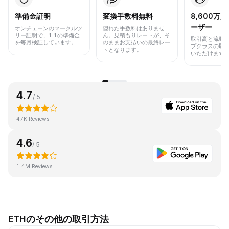
準備金証明
変換手数料無料
8,600万
ーザー
オンチェーンのマークルツ
隠れた手数料はありませ
リー証明で、1:1の準備金
ん。見積もりレートが、そ
取引高と流動
を毎月検証しています。
のままお支払いの最終レー
プクラスの取
トとなります。
いただけます
4.7
/ 5
47K Reviews
4.6
/ 5
1.4M Reviews
ETHのその他の取引方法