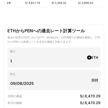
1年
S/.4,817.76
S/.1,566.01
S/.2,806.63
-
ETHからPENへの過去レート計算ツール
過去の任意の日付におけるETH（Ethereum）のPEN建ての価値を確認し、ETH
からPENへの為替レートを本日の価値と比較できます。
購入
ETH
時点
日付
S/.6,470.29
当時の価値
S/.6,470.29
本日の価値