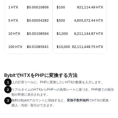
1 HTX
$0.00010856
$100
921,114.49 HTX
5 HTX
$0.00054282
$500
4,605,572.44 HTX
10 HTX
$0.00108564
$1,000
9,211,144.87 HTX
100 HTX
$0.01085641
$10,000
92,111,448.75 HTX
BybitでHTXをPHPに変換する方法
上の計算ツールに、PHPに変換したいHTXの数量を入力します。
1
リアルタイムのHTXからPHPへの為替レートに基づき、PHP建ての相当
2
額が即座に表示されます。
無料のBybitアカウントに登録すると、
変換手数料無料
でHTXの変換・
3
購入・売却・取引ができます。