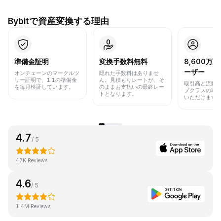
Bybitで資産変換する理由
準備金証明
変換手数料無料
8,600万
ーザー
オンチェーンのマークルツ
隠れた手数料はありませ
リー証明で、1:1の準備金
ん。見積もりレートが、そ
取引高と流動
を毎月検証しています。
のままお支払いの最終レー
プクラスの取
トとなります。
いただけます
4.7
/ 5
47K Reviews
4.6
/ 5
1.4M Reviews