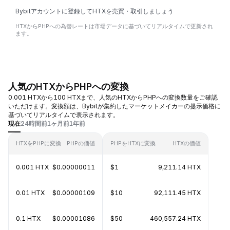
Bybitアカウントに登録してHTXを売買・取引しましょう
HTXからPHPへの為替レートは市場データに基づいてリアルタイムで更新され
ます。
人気のHTXからPHPへの変換
0.001 HTXから100 HTXまで、人気のHTXからPHPへの変換数量をご確認
いただけます。変換額は、Bybitが集約したマーケットメイカーの提示価格に
基づいてリアルタイムで表示されます。
現在
24時間前
1ヶ月前
1年前
HTXをPHPに変換
PHPの価値
PHPをHTXに変換
HTXの価値
0.001 HTX
$0.00000011
$1
9,211.14 HTX
0.01 HTX
$0.00000109
$10
92,111.45 HTX
0.1 HTX
$0.00001086
$50
460,557.24 HTX