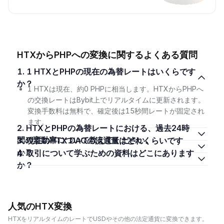
HTXからPHPへの変換に関するよくある質問
1. 1 HTXとPHPの現在の為替レートはいくらです
か？
1 HTXは現在、約0 PHPに相当します。HTXからPHPへ
の交換レートはBybit上でリアルタイムに更新されます。
変換手数料は無料で、確定後は15秒間レートが固定され
ます。
2. HTXとPHPの為替レートにおける、過去24時
間の変動率について教えてください。
3. 現在のHTX DAOの流通量はどれくらいです
か？
4. 取引について学ぶための資料はどこにあります
か？
人気のHTX変換
HTXをリアルタイムのレートでUSDやその他の法定通貨に変換できます。