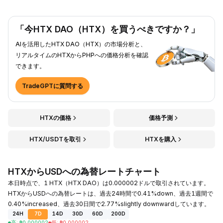
「今HTX DAO（HTX）を買うべきですか？」
AIを活用したHTX DAO（HTX）の市場分析と、
リアルタイムのHTXからPHPへの価格分析を確認
できます。
TradeGPTに質問する
HTXの価格
価格予測
HTX/USDTを取引
HTXを購入
HTXからUSDへの為替レートチャート
本日時点で、1 HTX（HTX DAO）は0.000002ドルで取引されています。
HTXからUSDへの為替レートは、過去24時間で0.41%down、過去1週間で
0.40%increased、過去30日間で2.77%slightly downwardしています。
24H
7D
14D
30D
60D
200D
高
:
₱
0.000002
低
:
₱
0.000002