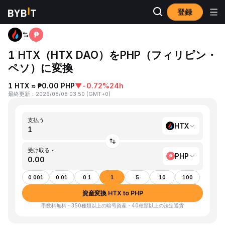
登録
ホーム
HTX to PHP
1 HTX（HTX DAO）をPHP（フィリピン・
ペソ）に変換
1 HTX ≈ ₱0.00 PHP
▼
-0.72%
24h
最終更新
：
2026/08/08 03:50
(
GMT+0
)
支払う
HTX
受け取る ~
PHP
0.001
0.01
0.1
1
5
10
100
資産変換 HTX to PHP
手数料無料・350種類以上の暗号資産・40種類以上の法定通貨