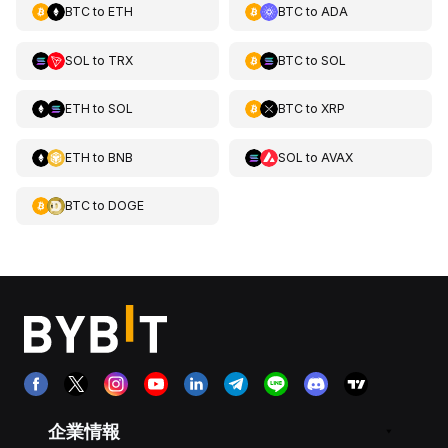
BTC
to
ETH
BTC
to
ADA
SOL
to
TRX
BTC
to
SOL
ETH
to
SOL
BTC
to
XRP
ETH
to
BNB
SOL
to
AVAX
BTC
to
DOGE
企業情報