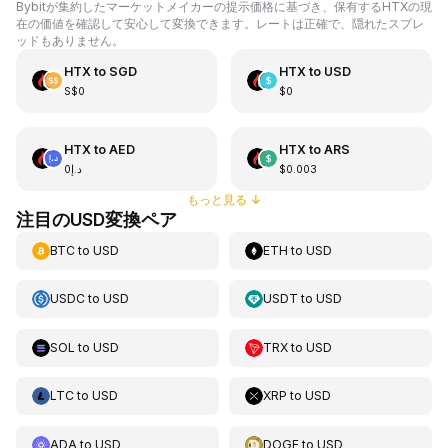
Bybitが集約したマーケットメイカーの提示価格に基づき、保有するHTXの現
在の価値を確認して安心して変換できます。レートは正確で、隠れたスプレ
ッドもありません。
HTX
to
SGD
HTX
to
USD
S$0
$0
HTX
to
AED
HTX
to
ARS
د.إ0
$0.003
もっと見る
↓
注目のUSD変換ペア
BTC
to
USD
ETH
to
USD
USDC
to
USD
USDT
to
USD
SOL
to
USD
TRX
to
USD
LTC
to
USD
XRP
to
USD
ADA
to
USD
DOGE
to
USD