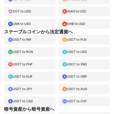
DOT
to
USD
AVAX
to
USD
LINK
to
USD
SHIB
to
USD
ステーブルコインから法定通貨へ
USDT
to
INR
USDT
to
PLN
USDT
to
RON
USDT
to
USD
USDT
to
PHP
USDT
to
VND
USDT
to
EUR
USDT
to
GBP
USDT
to
JPY
USDT
to
AUD
USDT
to
CAD
USDT
to
CHF
暗号資産から暗号資産へ