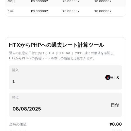
90日
₱0.000002
₱0.000002
₱0.000002
+3
1年
₱0.000002
₱0.000002
₱0.000002
-1
HTXからPHPへの過去レート計算ツール
過去の任意の日付におけるHTX（HTX DAO）のPHP建ての価値を確認し、
HTXからPHPへの為替レートを本日の価値と比較できます。
購入
HTX
時点
日付
₱0.00
当時の価値